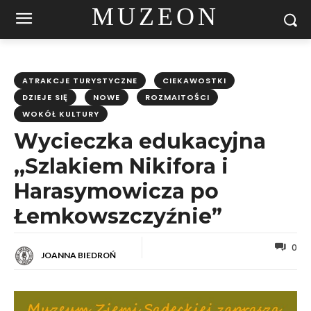
MUZEON
ATRAKCJE TURYSTYCZNE
CIEKAWOSTKI
DZIEJE SIĘ
NOWE
ROZMAITOŚCI
WOKÓŁ KULTURY
Wycieczka edukacyjna
,,Szlakiem Nikifora i
Harasymowicza po
Łemkowszczyźnie”
0
JOANNA BIEDROŃ