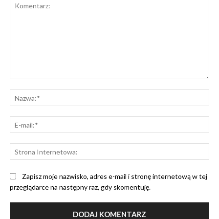
Komentarz:
Na
E-
mai
St
Int
Zapisz moje nazwisko, adres e-mail i stronę internetową w tej
przeglądarce na następny raz, gdy skomentuję.