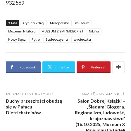
932 569
TAGI
Krynica Zdrój
Małopolska
muzeum
Muzeum Nikifora
MUZEUM ZIEMI SĄDECKIEJ
Nikifor
Nowy Sącz
Rytro
Sądecczyzna
wycieczka
Facebook
Twitter
Pinterest
POPRZEDNI ARTYKUŁ
NASTĘPNY ARTYKUŁ
Duchy przeszłości obudzą
Salon Dobrej Książki –
się w Pałacu
„Śladami Glogera.
Dietrichsteinów
Regionalizm, ludowość,
krajoznawstwo”
(16.10.2025, Muzeum X
Pawilonu Cytadeli