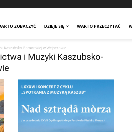
ARTO ZOBACZYĆ
DZIEJE SIĘ
WARTO PRZECZYTAĆ
W
yki Kaszubsko-Pomorskiej w Wejherowie
ctwa i Muzyki Kaszubsko-
wie