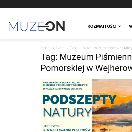
ROZMAITOŚCI
W
Strona główna
Tagi
Muzeum Piśmiennictwa i Muz
Tag: Muzeum Piśmienni
Pomorskiej w Wejhero