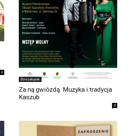
0
Etnozakątek
Za ną gwiôzdą. Muzyka i tradycja
Kaszub
0