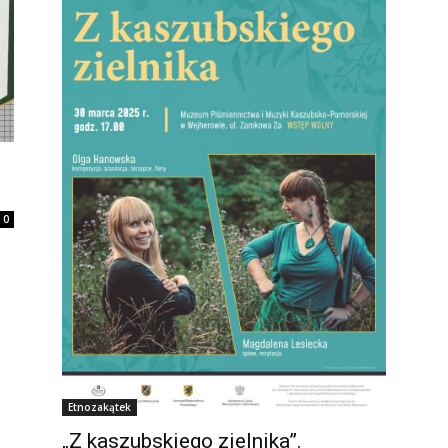
0
Etnozakątek
„Z kaszubskiego zielnika”.