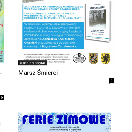
warto przeczytać
Marsz Śmierci
0
0