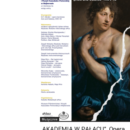
Muzycznie
„AKADEMIA W PAŁACU”. Opera