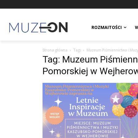
ROZMAITOŚCI
W
Strona główna
Tagi
Muzeum Piśmiennictwa i Muz
Tag: Muzeum Piśmienni
Pomorskiej w Wejhero