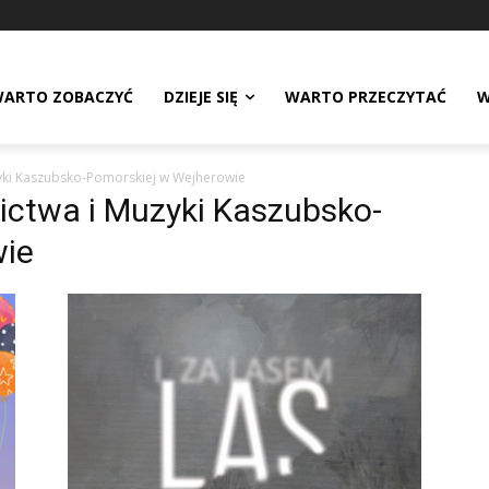
ARTO ZOBACZYĆ
DZIEJE SIĘ
WARTO PRZECZYTAĆ
W
yki Kaszubsko-Pomorskiej w Wejherowie
ctwa i Muzyki Kaszubsko-
wie