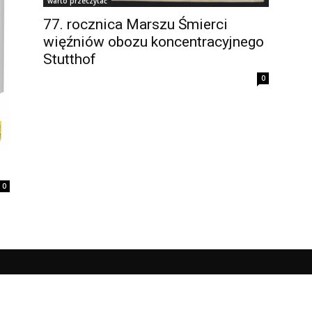
warto przeczytać
77. rocznica Marszu Śmierci
więźniów obozu koncentracyjnego
Stutthof
0
0