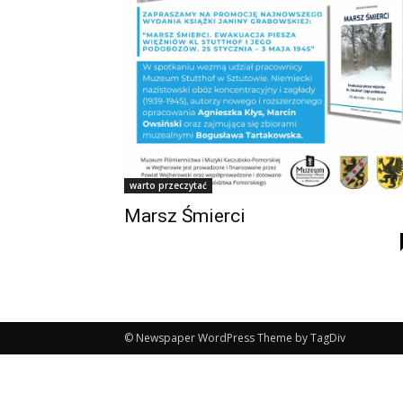
warto przeczytać
Marsz Śmierci
© Newspaper WordPress Theme by TagDiv