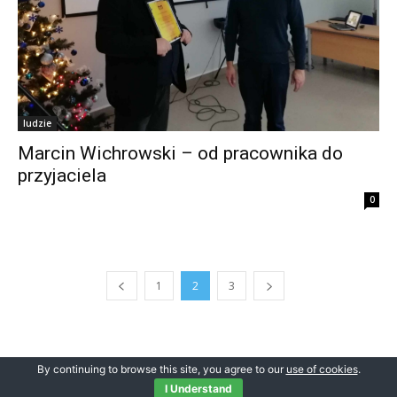
ludzie
Marcin Wichrowski – od pracownika do
przyjaciela
0
1
2
3
By continuing to browse this site, you agree to our
use of cookies
.
© Newspaper WordPress Theme by TagDiv
I Understand