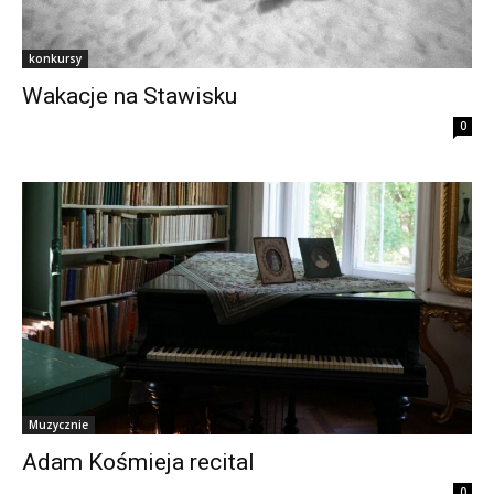
konkursy
Wakacje na Stawisku
0
Muzycznie
Adam Kośmieja recital
0