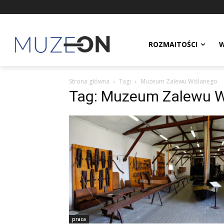
ROZMAITOŚCI
W
Strona główna
Tagi
Muzeum Zalewu Wiślanego
Tag: Muzeum Zalewu W
praca