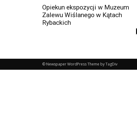
Opiekun ekspozycji w Muzeum
Zalewu Wiślanego w Kątach
Rybackich
© Newspaper WordPress Theme by TagDiv