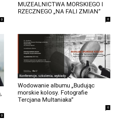
MUZEALNICTWA MORSKIEGO I
RZECZNEGO „NA FALI ZMIAN”
0
0
Konferencje, szkolenia, wykłady
Wodowanie albumu „Budując
morskie kolosy. Fotografie
,
Tercjana Multaniaka”
0
0