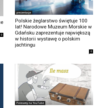
prezentacje
Polskie żeglarstwo świętuje 100
ie
lat! Narodowe Muzeum Morskie w
Gdańsku zaprezentuje największą
0
w historii wystawę o polskim
jachtingu
0
Polecamy na YouTube