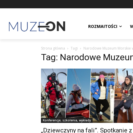
ROZMAITOŚCI
W
Strona główna
Tagi
Narodowe Muzeum Morskie 
Tag: Narodowe Muzeu
Konferencje, szkolenia, wykłady
„Dziewczyny na fali”. Spotkanie z