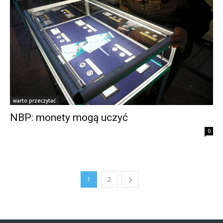
warto przeczytać
NBP: monety mogą uczyć
0
1
2