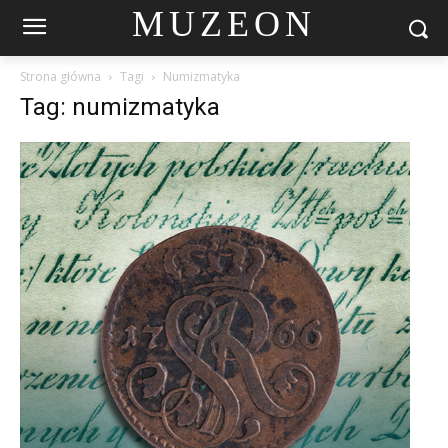
MUZEON
Strona główna
Tagi
Numizmatyka
Tag: numizmatyka