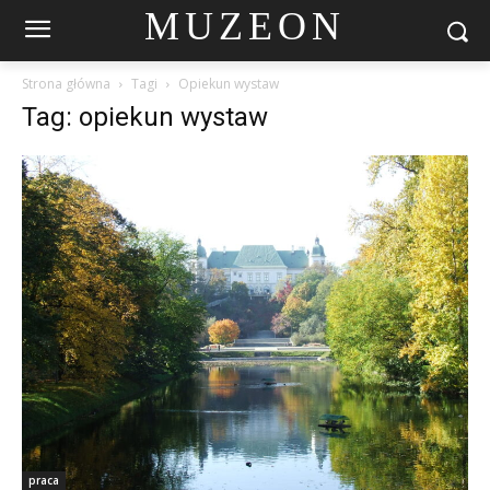
MUZEON
Strona główna
Tagi
Opiekun wystaw
Tag: opiekun wystaw
praca