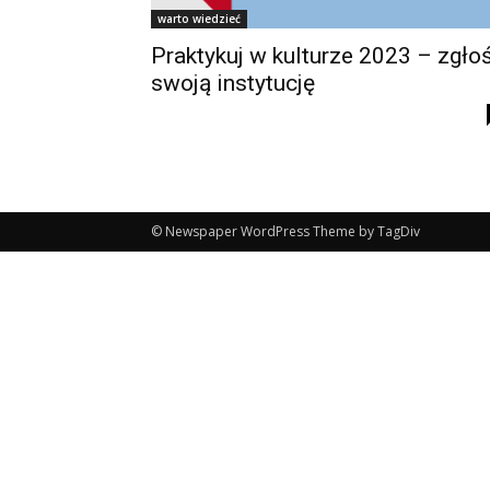
warto wiedzieć
Praktykuj w kulturze 2023 – zgło
swoją instytucję
© Newspaper WordPress Theme by TagDiv