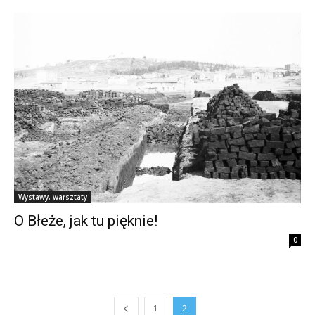
Wystawy, warsztaty
O Błeże, jak tu pięknie!
0
1
2