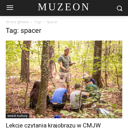
MUZEON
Strona główna
Tagi
Spacer
Tag: spacer
wokół kultury
Lekcje czytania krajobrazu w CMJW