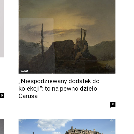
świat
„Niespodziewany dodatek do
kolekcji”: to na pewno dzieło
Carusa
0
0