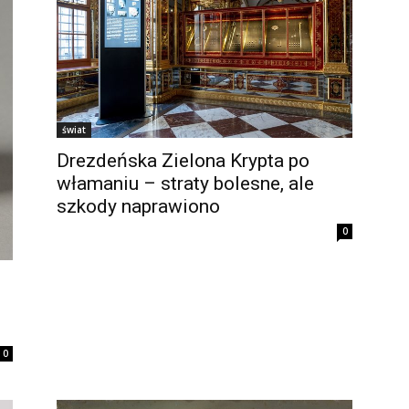
świat
Drezdeńska Zielona Krypta po
włamaniu – straty bolesne, ale
szkody naprawiono
0
0