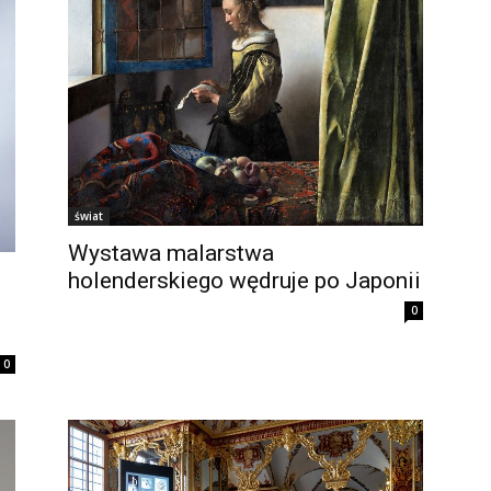
świat
Wystawa malarstwa
holenderskiego wędruje po Japonii
0
0