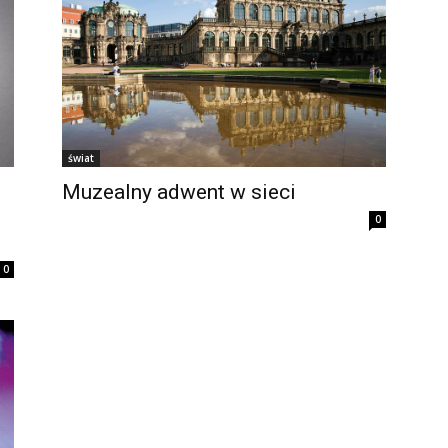
świat
Muzealny adwent w sieci
0
0