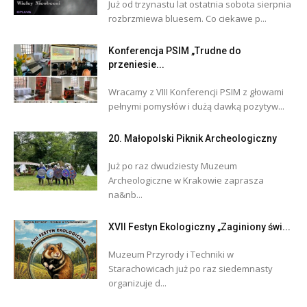
Już od trzynastu lat ostatnia sobota sierpnia
rozbrzmiewa bluesem. Co ciekawe p...
Konferencja PSIM „Trudne do
przeniesie...
Wracamy z VIII Konferencji PSIM z głowami
pełnymi pomysłów i dużą dawką pozytyw...
20. Małopolski Piknik Archeologiczny
Już po raz dwudziesty Muzeum
Archeologiczne w Krakowie zaprasza
na&nb...
XVII Festyn Ekologiczny „Zaginiony świ...
Muzeum Przyrody i Techniki w
Starachowicach już po raz siedemnasty
organizuje d...