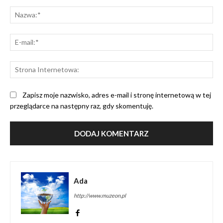
Komentarz:
Na
E-
mai
St
Int
Zapisz moje nazwisko, adres e-mail i stronę internetową w tej
przeglądarce na następny raz, gdy skomentuję.
Ada
http://www.muzeon.pl