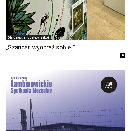
Dla dzieci, młodzieży, szkół
„Szancer, wyobraź sobie!”
0