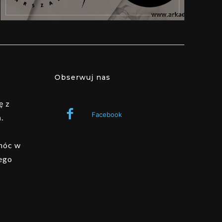
Obserwuj nas
ę z
Facebook
.
omóc w
ego