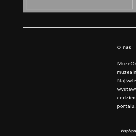
O nas
MuzeOn 
muzealn
Najświe
wystawy
codzien
portalu.
Współpr