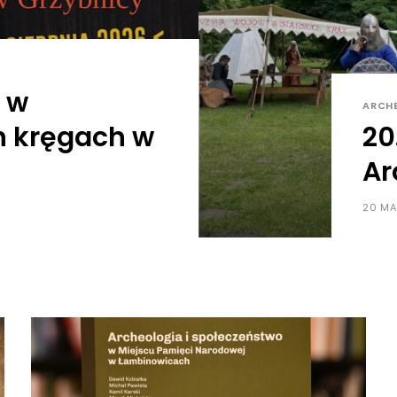
w w
ARCH
 kręgach w
20
Ar
20 MA