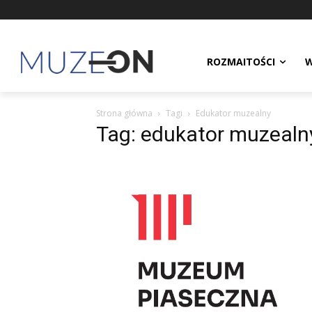
ROZMAITOŚCI
W
Strona główna
Tagi
Edukator muzealny
Tag: edukator muzealn