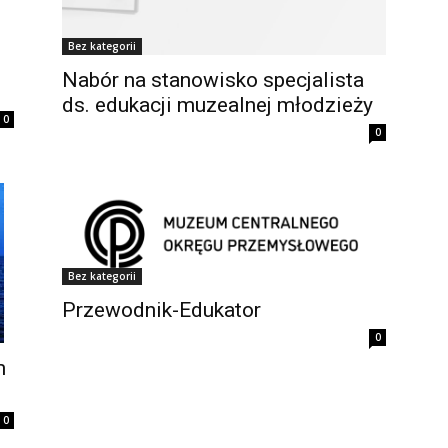
Bez kategorii
Nabór na stanowisko specjalista
ds. edukacji muzealnej młodzieży
0
0
Bez kategorii
Przewodnik-Edukator
0
m
0