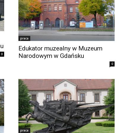
praca
ju
Edukator muzealny w Muzeum
0
Narodowym w Gdańsku
0
praca