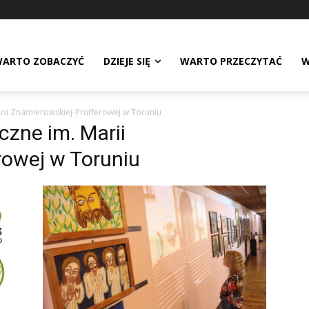
ARTO ZOBACZYĆ
DZIEJE SIĘ
WARTO PRZECZYTAĆ
W
rii Znamierowskiej-Prüfferowej w Toruniu
zne im. Marii
rowej w Toruniu