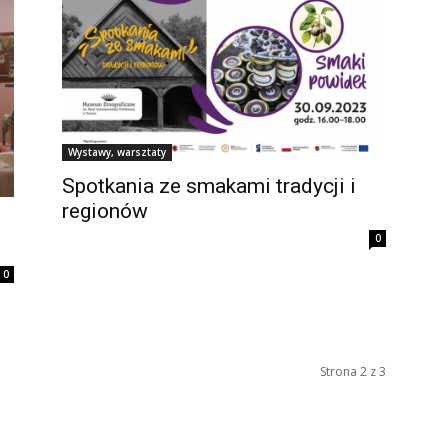
Wystawy, warsztaty
Spotkania ze smakami tradycji i
regionów
0
0
Strona 2 z 3