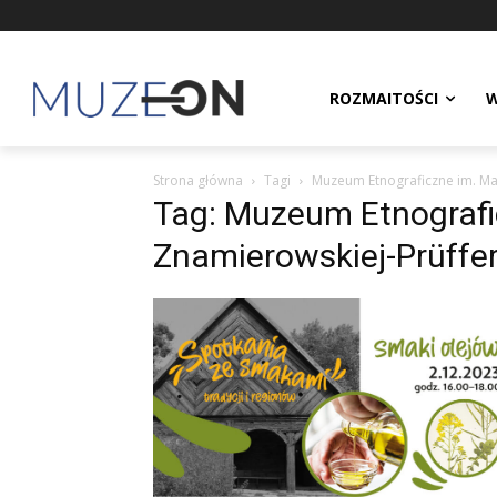
ROZMAITOŚCI
W
Strona główna
Tagi
Muzeum Etnograficzne im. Ma
Tag: Muzeum Etnografic
Znamierowskiej-Prüffe