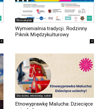
Etnozakątek
Wymienialnia tradycji. Rodzinny
Piknik Międzykulturowy
0
0
Dla dzieci, młodzieży, szkół
Etnowyprawkę Malucha: Dziecięce