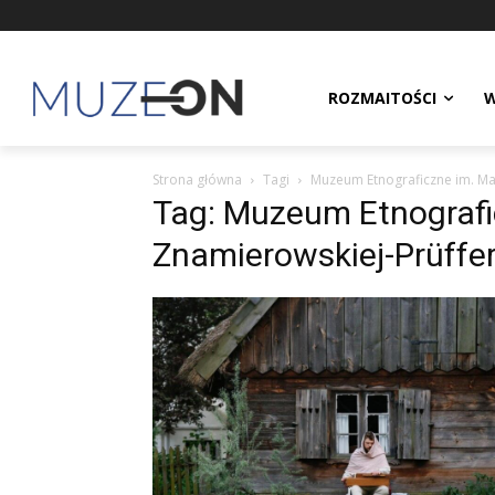
ROZMAITOŚCI
W
Strona główna
Tagi
Muzeum Etnograficzne im. Ma
Tag: Muzeum Etnografic
Znamierowskiej-Prüffe