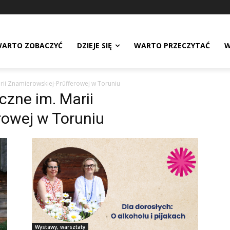
ARTO ZOBACZYĆ
DZIEJE SIĘ
WARTO PRZECZYTAĆ
W
rii Znamierowskiej-Prüfferowej w Toruniu
zne im. Marii
rowej w Toruniu
Wystawy, warsztaty