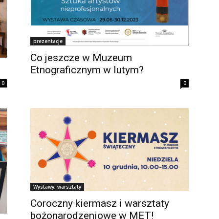
prezentacje
Co jeszcze w Muzeum
Etnograficznym w lutym?
0
0
Wystawy, warsztaty
Coroczny kiermasz i warsztaty
bożonarodzeniowe w MET!