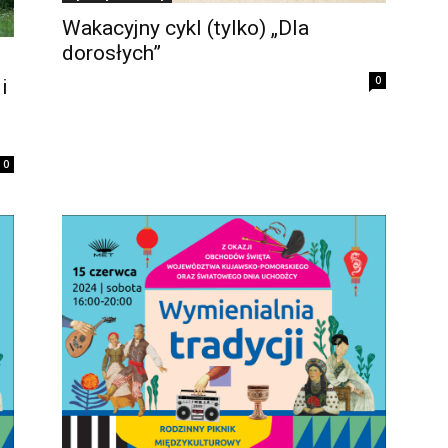
Wakacyjny cykl (tylko) „Dla
dorosłych”
0
i
0