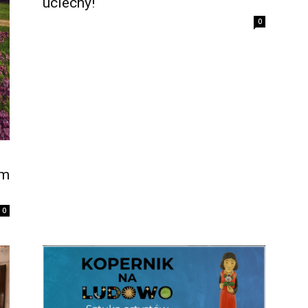
uciechy!
0
ym
0