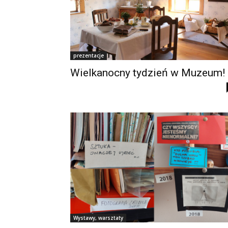
prezentacje
Wielkanocny tydzień w Muzeum!
Wystawy, warsztaty