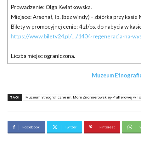
Prowadzenie: Olga Kwiatkowska.
Miejsce: Arsenał, Ip. (bez windy) – zbiórka przy kasi
Bilety w promocyjnej cenie: 4 zł/os. do nabycia w kas
https://www.bilety24.pl/…/1404-regeneracja-na-wy
Liczba miejsc ograniczona.
Muzeum Etnograficz
TAGI
Muzeum Etnograficzne im. Marii Znamierowskiej-Prüfferowej w To
Facebook
Twitter
Pinterest