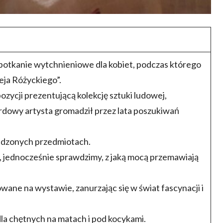
potkanie wytchnieniowe dla kobiet, podczas którego
ja Różyckiego”.
zycji prezentującą kolekcję sztuki ludowej,
ardowy artysta gromadził przez lata poszukiwań
adzonych przedmiotach.
ty, jednocześnie sprawdzimy, z jaką mocą przemawiają
ane na wystawie, zanurzając się w świat fascynacji i
dla chętnych na matach i pod kocykami.