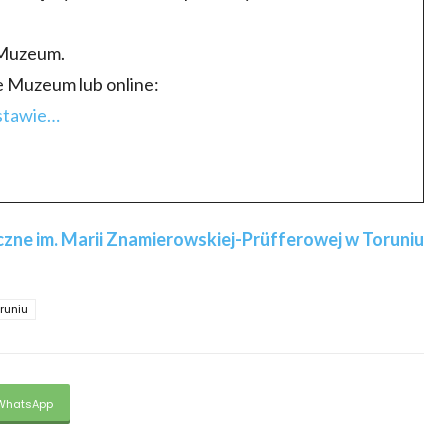
e Muzeum.
ie Muzeum lub online:
stawie…
ne im. Marii Znamierowskiej-Prüfferowej w Toruniu
runiu
WhatsApp