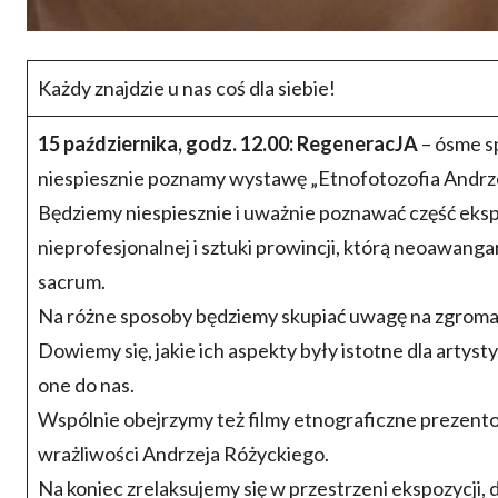
Każdy znajdzie u nas coś dla siebie!
15 października, godz. 12.00: RegeneracJA
– ósme s
niespiesznie poznamy wystawę „Etnofotozofia Andrze
Będziemy niespiesznie i uważnie poznawać część ekspo
nieprofesjonalnej i sztuki prowincji, którą neoawang
sacrum.
Na różne sposoby będziemy skupiać uwagę na zgrom
Dowiemy się, jakie ich aspekty były istotne dla artys
one do nas.
Wspólnie obejrzymy też filmy etnograficzne prezentow
wrażliwości Andrzeja Różyckiego.
Na koniec zrelaksujemy się w przestrzeni ekspozycji, 