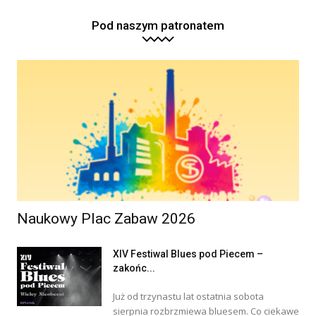
Pod naszym patronatem
Naukowy Plac Zabaw 2026
XIV Festiwal Blues pod Piecem –
zakońc...
Już od trzynastu lat ostatnia sobota
sierpnia rozbrzmiewa bluesem. Co ciekawe