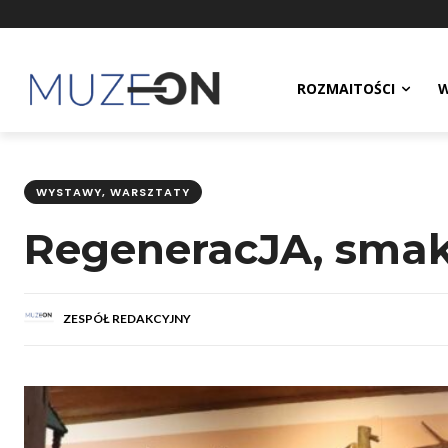
ROZMAITOŚCI
W
WYSTAWY, WARSZTATY
RegeneracJA, smaki
ZESPÓŁ REDAKCYJNY