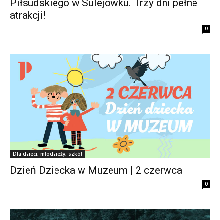
Piłsudskiego w Sulejówku. Trzy dni pełne
atrakcji!
0
Dla dzieci, młodzieży, szkół
Dzień Dziecka w Muzeum | 2 czerwca
0