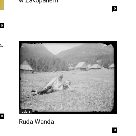
w Zakopanem
0
0
A
ludzie
0
Ruda Wanda
0