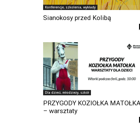
Konferencje, szkolenia, wykłady
Sianokosy przed Kolibą
Dla dzieci, młodzieży, szkół
PRZYGODY KOZIOŁKA MATOŁK
– warsztaty