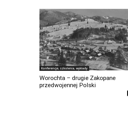
Konferencje, szkolenia, wykłady
Worochta – drugie Zakopane
przedwojennej Polski