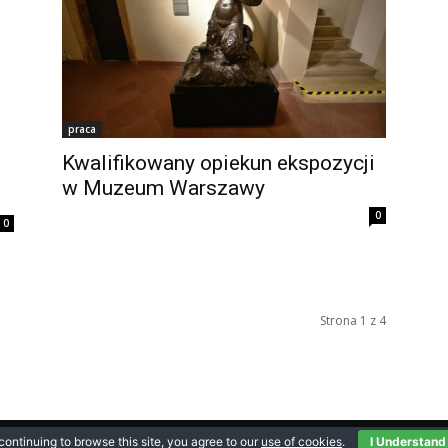
praca
Kwalifikowany opiekun ekspozycji
w Muzeum Warszawy
0
0
Strona 1 z 4
continuing to browse this site, you agree to our
use of cookies
.
I Understand