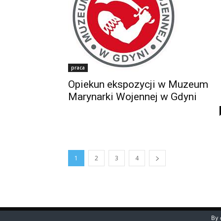
praca
Opiekun ekspozycji w Muzeum
Marynarki Wojennej w Gdyni
1
2
3
4
© Newspaper WordPress Theme by TagDiv
By 