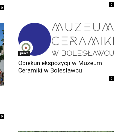
0
0
praca
Opiekun ekspozycji w Muzeum
Ceramiki w Bolesławcu
0
0