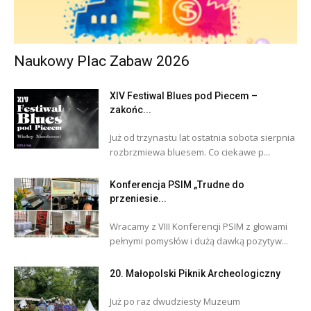
Naukowy Plac Zabaw 2026
XIV Festiwal Blues pod Piecem –
zakońc...
Już od trzynastu lat ostatnia sobota sierpnia
rozbrzmiewa bluesem. Co ciekawe p...
Konferencja PSIM „Trudne do
przeniesie...
Wracamy z VIII Konferencji PSIM z głowami
pełnymi pomysłów i dużą dawką pozytyw...
20. Małopolski Piknik Archeologiczny
Już po raz dwudziesty Muzeum