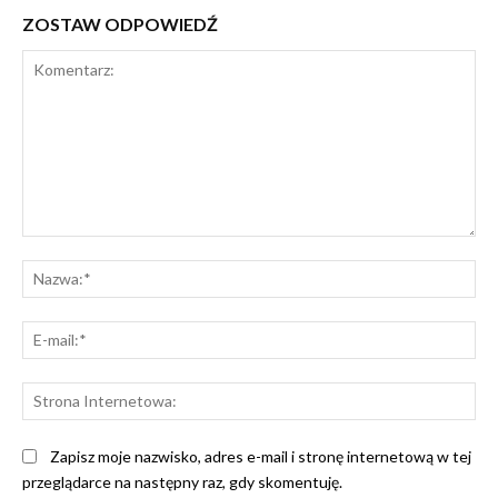
ZOSTAW ODPOWIEDŹ
Komentarz:
Na
E-
mai
St
Int
Zapisz moje nazwisko, adres e-mail i stronę internetową w tej
przeglądarce na następny raz, gdy skomentuję.