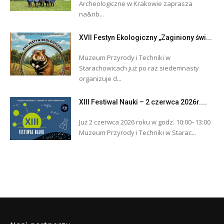
Archeologiczne w Krakowie zaprasza
na&nb...
XVII Festyn Ekologiczny „Zaginiony świ...
Muzeum Przyrody i Techniki w
Starachowicach już po raz siedemnasty
organizuje d...
XIII Festiwal Nauki – 2 czerwca 2026r....
Już 2 czerwca 2026 roku w godz. 10:00–13:00
Muzeum Przyrody i Techniki w Starac...