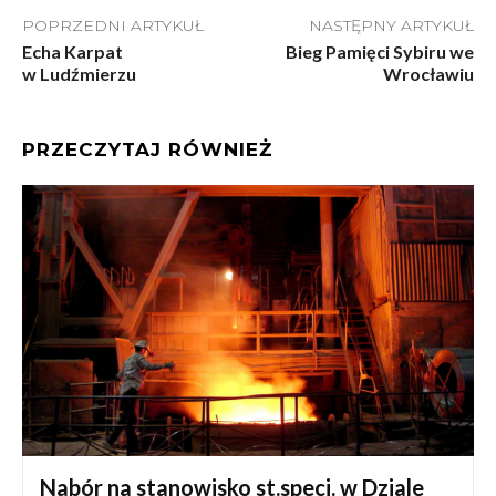
POPRZEDNI ARTYKUŁ
NASTĘPNY ARTYKUŁ
Echa Karpat
Bieg Pamięci Sybiru we
w Ludźmierzu
Wrocławiu
PRZECZYTAJ RÓWNIEŻ
Nabór na stanowisko st.specj. w Dziale