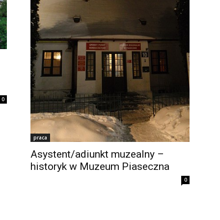
0
praca
Asystent/adiunkt muzealny –
historyk w Muzeum Piaseczna
0