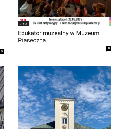
praca
Edukator muzealny w Muzeum
Piaseczna
0
0