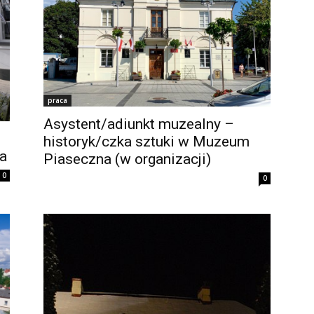
praca
Asystent/adiunkt muzealny –
historyk/czka sztuki w Muzeum
a
Piaseczna (w organizacji)
0
0