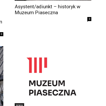
Asystent/adiunkt – historyk w
Muzeum Piaseczna
0
m
0
praca