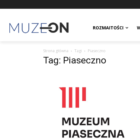
ROZMAITOŚCI
W
Strona główna
Tagi
Piaseczno
Tag: Piaseczno