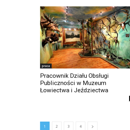
praca
Pracownik Działu Obsługi
Publiczności w Muzeum
Łowiectwa i Jeździectwa
1
2
3
4