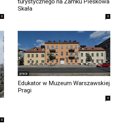
turystycznego na Zamku Pieskowa
Skała
0
0
praca
Edukator w Muzeum Warszawskiej
Pragi
0
0