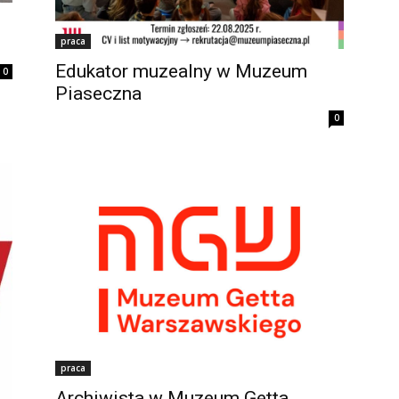
praca
Edukator muzealny w Muzeum
0
Piaseczna
0
praca
Archiwista w Muzeum Getta