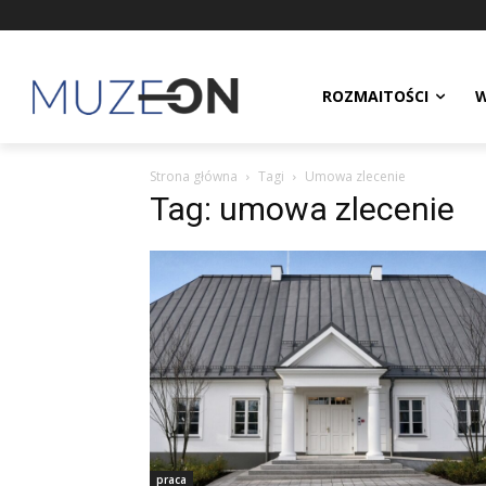
ROZMAITOŚCI
W
Strona główna
Tagi
Umowa zlecenie
Tag: umowa zlecenie
praca