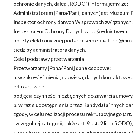
ochronie danych, dalej: „RODO”) informujemy, że:
Administratorem [Pana/Pani] danych jest Muzeum Pi
Inspektor ochrony danych W sprawach związanych 
Inspektorem Ochrony Danych za pośrednictwem:
poczty elektronicznej pod adresem e-mail: iod@muz
siedziby administratora danych.
Cele i podstawy przetwarzania
Przetwarzamy [Pana/Pani] dane osobowe:
a. w zakresie imienia, nazwiska, danych kontaktowych
edukacji w celu
podjęcia czynności niezbędnych do zawarcia umowy, n
b. w razie udostępnienia przez Kandydata innych dan
zgody, w celu realizacji procesu rekrutacyjnego (art.
szczególnej kategorii, także art. 9 ust. 2 lit. a RODO),
c. w celu realizacji prawnie uzasadnionego interesu