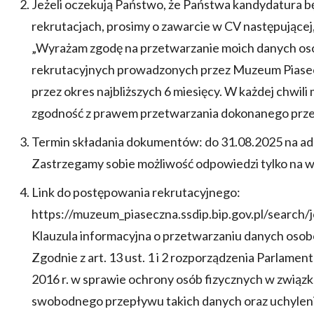
Jeżeli oczekują Państwo, że Państwa kandydatura b
rekrutacjach, prosimy o zawarcie w CV następującej
„Wyrażam zgodę na przetwarzanie moich danych os
rekrutacyjnych prowadzonych przez Muzeum Piasecz
przez okres najbliższych 6 miesięcy. W każdej chwi
zgodność z prawem przetwarzania dokonanego przed
Termin składania dokumentów: do 31.08.2025 na ad
Zastrzegamy sobie możliwość odpowiedzi tylko na w
Link do postępowania rekrutacyjnego:
https://muzeum_piaseczna.ssdip.bip.gov.pl/search/
Klauzula informacyjna o przetwarzaniu danych oso
Zgodnie z art. 13 ust. 1 i 2 rozporządzenia Parlame
2016 r. w sprawie ochrony osób fizycznych w związ
swobodnego przepływu takich danych oraz uchylen