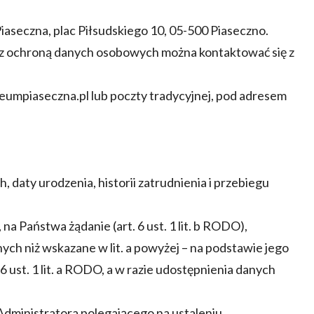
aseczna, plac Piłsudskiego 10, 05-500 Piaseczno.
z ochroną danych osobowych można kontaktować się z
eumpiaseczna.pl lub poczty tradycyjnej, pod adresem
, daty urodzenia, historii zatrudnienia i przebiegu
a Państwa żądanie (art. 6 ust. 1 lit. b RODO),
ych niż wskazane w lit. a powyżej – na podstawie jego
 6 ust. 1 lit. a RODO, a w razie udostępnienia danych
 Administratora polegającego na ustaleniu,