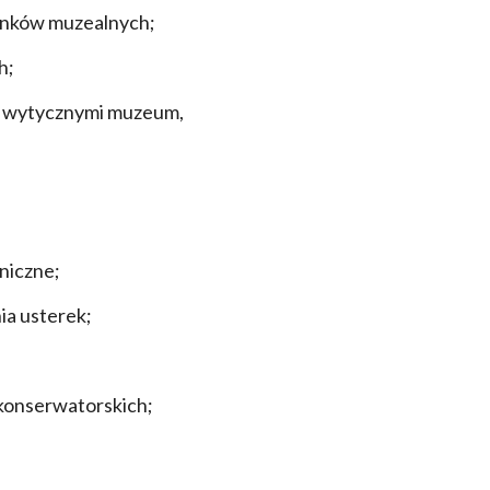
ynków muzealnych;
h;
 z wytycznymi muzeum,
niczne;
ia usterek;
konserwatorskich;