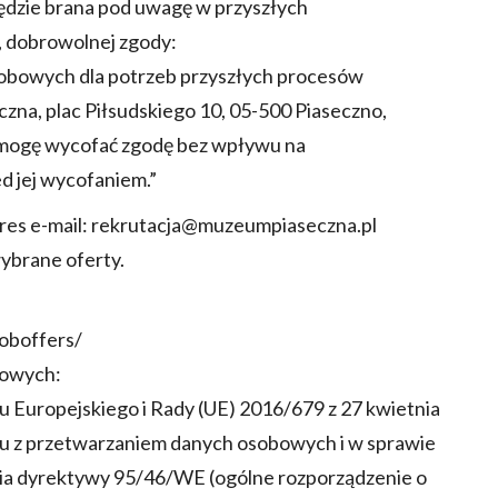
ędzie brana pod uwagę w przyszłych
, dobrowolnej zgody:
obowych dla potrzeb przyszłych procesów
na, plac Piłsudskiego 10, 05-500 Piaseczno,
li mogę wycofać zgodę bez wpływu na
 jej wycofaniem.”
res e-mail: rekrutacja@muzeumpiaseczna.pl
ybrane oferty.
joboffers/
bowych:
ntu Europejskiego i Rady (UE) 2016/679 z 27 kwietnia
ku z przetwarzaniem danych osobowych i w sprawie
ia dyrektywy 95/46/WE (ogólne rozporządzenie o