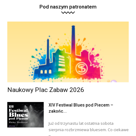
Pod naszym patronatem
Naukowy Plac Zabaw 2026
XIV Festiwal Blues pod Piecem –
zakońc...
Już od trzynastu lat ostatnia sobota
sierpnia rozbrzmiewa bluesem. Co ciekawe