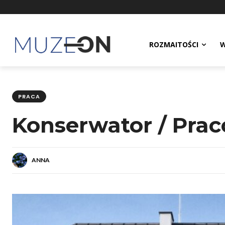
ROZMAITOŚCI
W
PRACA
Konserwator / Pra
ANNA