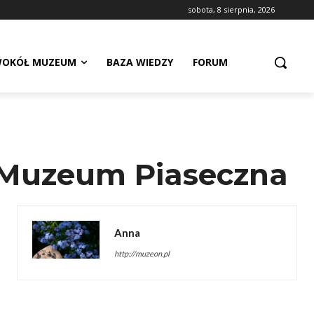
sobota, 8 sierpnia, 2026
OKÓŁ MUZEUM
BAZA WIEDZY
FORUM
 Muzeum Piaseczna
Anna
http://muzeon.pl