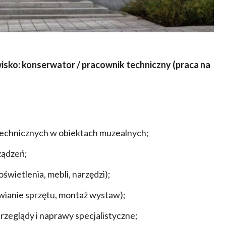
sko: konserwator / pracownik techniczny
(praca na
technicznych w obiektach muzealnych;
ządzeń;
wietlenia, mebli, narzędzi);
wianie sprzętu, montaż wystaw);
zeglądy i naprawy specjalistyczne;