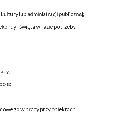
ultury lub administracji publicznej;
endy i święta w razie potrzeby,
racy;
pole;
dowego w pracy przy obiektach