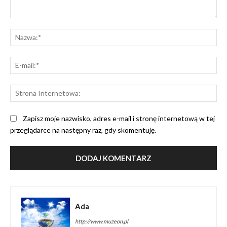
Komentarz:
Na
E-
mai
St
Int
Zapisz moje nazwisko, adres e-mail i stronę internetową w tej
przeglądarce na następny raz, gdy skomentuję.
Ada
http://www.muzeon.pl