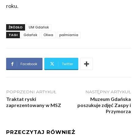
roku.
ŹRÓDŁO
UM Gdańsk
TAGI
Gdańsk
Oliwa
palmiarnia
Facebook
Twitter
POPRZEDNI ARTYKUŁ
NASTĘPNY ARTYKUŁ
Traktat ryski
Muzeum Gdańska
zaprezentowany w MSZ
poszukuje zdjęć Zaspy i
Przymorza
PRZECZYTAJ RÓWNIEŻ