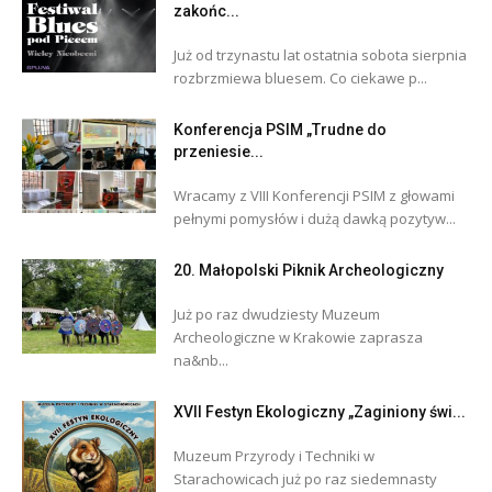
zakońc...
Już od trzynastu lat ostatnia sobota sierpnia
rozbrzmiewa bluesem. Co ciekawe p...
Konferencja PSIM „Trudne do
przeniesie...
Wracamy z VIII Konferencji PSIM z głowami
pełnymi pomysłów i dużą dawką pozytyw...
20. Małopolski Piknik Archeologiczny
Już po raz dwudziesty Muzeum
Archeologiczne w Krakowie zaprasza
na&nb...
XVII Festyn Ekologiczny „Zaginiony świ...
Muzeum Przyrody i Techniki w
Starachowicach już po raz siedemnasty