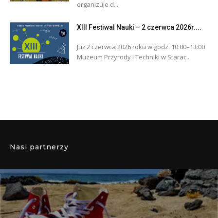
organizuje d...
XIII Festiwal Nauki – 2 czerwca 2026r....
Już 2 czerwca 2026 roku w godz. 10:00–13:00
Muzeum Przyrody i Techniki w Starac...
Nasi partnerzy