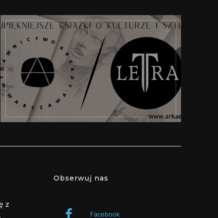
Obserwuj nas
ę z
Facebook
.