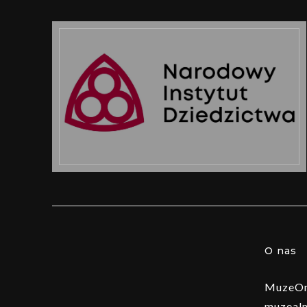
O nas
MuzeOn 
muzealn