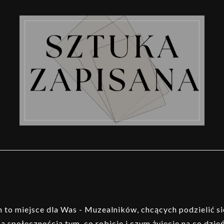
to miejsce dla Was - Muzealników, chcących podzielić si
ą społecznością tym, co robicie i czym żyjecie na co dzień