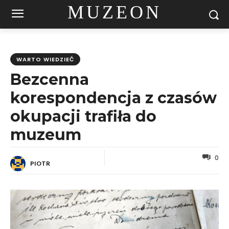
MUZEON
WARTO WIEDZIEĆ
Bezcenna
korespondencja z czasów
okupacji trafiła do
muzeum
0
PIOTR