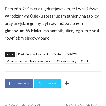
Pamięć o Kazimierzu Jędrzejowskim jest wciąż żywa.
W rodzinnym Osieku został upamiętniony na tablicy
przy urzędzie gminy, był również patronem
gimnazjum. W Malcu ma pomnik, ulicę, jego imię nosi
również miejscowy park.
TAGI
Kazimierz Jędrzejowski
Malec
MPMZO
Muzeum Pamięci Mieszkańców Ziemi Oświęcimskiej
Osiek
Facebook
Twitter
POPRZEDNI ARTYKUŁ
NASTĘPNY ARTYKUŁ