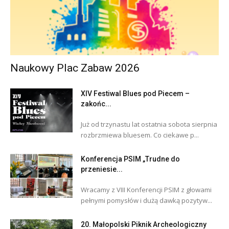
Naukowy Plac Zabaw 2026
XIV Festiwal Blues pod Piecem –
zakońc...
Już od trzynastu lat ostatnia sobota sierpnia
rozbrzmiewa bluesem. Co ciekawe p...
Konferencja PSIM „Trudne do
przeniesie...
Wracamy z VIII Konferencji PSIM z głowami
pełnymi pomysłów i dużą dawką pozytyw...
20. Małopolski Piknik Archeologiczny