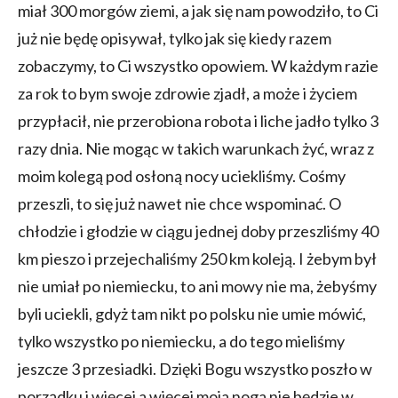
miał 300 morgów ziemi, a jak się nam powodziło, to Ci
już nie będę opisywał, tylko jak się kiedy razem
zobaczymy, to Ci wszystko opowiem. W każdym razie
za rok to bym swoje zdrowie zjadł, a może i życiem
przypłacił, nie przerobiona robota i liche jadło tylko 3
razy dnia. Nie mogąc w takich warunkach żyć, wraz z
moim kolegą pod osłoną nocy uciekliśmy. Cośmy
przeszli, to się już nawet nie chce wspominać. O
chłodzie i głodzie w ciągu jednej doby przeszliśmy 40
km pieszo i przejechaliśmy 250 km koleją. I żebym był
nie umiał po niemiecku, to ani mowy nie ma, żebyśmy
byli uciekli, gdyż tam nikt po polsku nie umie mówić,
tylko wszystko po niemiecku, a do tego mieliśmy
jeszcze 3 przesiadki. Dzięki Bogu wszystko poszło w
porządku i więcej a więcej moja noga nie będzie w