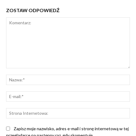
ZOSTAW ODPOWIEDŹ
Komentarz:
Na
E-
mai
St
Int
Zapisz moje nazwisko, adres e-mail i stronę internetową w tej
przeglądarce na następny raz, gdy skomentuję.