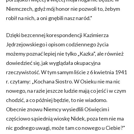
Niemczech, gdyż mój honor nie pozwoli to, żebym
robił na nich, a oni gnębili nasz naród.”
Dzięki bezcennej korespondencji Kazimierza
Jędrzejowskiego i opisom codziennego życia
możemy poznać lepiej nie tylko „Kazka”, ale również
dowiedzieć się, jak wyglądała okupacyjna
rzeczywistość. W tym samym liście z 6 kwietnia 1941
r. czytamy: „Kochana Siostro. W Osieku nie ma nic
nowego, na razie jeszcze ludzie mają co jeść i w czym
chodzić, a co później będzie, to nie wiadomo.
Obecnie znowu Niemcy wysiedlili Oświęcim i
częściowo sąsiednią wioskę Nidek, poza tem nie ma
nic godnego uwagi, może tam co nowego u Ciebie?”