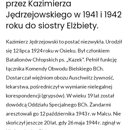
przez Kazimierza
Jędrzejowskiego w 1941 i 1942
roku do siostry Elżbiety.
Kazimierz Jędrzejowski to postać niezwykła. Urodził
się 12 lipca 1924 roku w Osieku. Był członkiem
Batalionów Chłopskich ps. „Kazek”. Pełnił funkcję
łącznika Komendy Obwodu Bielskiego BCh.
Dostarczał więźniom obozu Auschwitz żywność,
lekarstwa, pośredniczył w wymianie nielegalnej
korespondencji (grypsów). W wieku 19 lat został
dowódcą Oddziału Specjalnego BCh. Żandarmi
aresztowali go 12 października 1943 r. w Malcu. Nie
skończył jeszcze 20 lat, gdy 26 maja 1944 r. zginął w