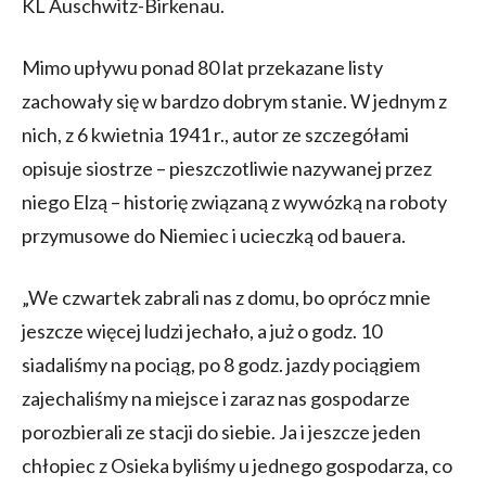
KL Auschwitz-Birkenau.
Mimo upływu ponad 80 lat przekazane listy
zachowały się w bardzo dobrym stanie. W jednym z
nich, z 6 kwietnia 1941 r., autor ze szczegółami
opisuje siostrze – pieszczotliwie nazywanej przez
niego Elzą – historię związaną z wywózką na roboty
przymusowe do Niemiec i ucieczką od bauera.
„We czwartek zabrali nas z domu, bo oprócz mnie
jeszcze więcej ludzi jechało, a już o godz. 10
siadaliśmy na pociąg, po 8 godz. jazdy pociągiem
zajechaliśmy na miejsce i zaraz nas gospodarze
porozbierali ze stacji do siebie. Ja i jeszcze jeden
chłopiec z Osieka byliśmy u jednego gospodarza, co