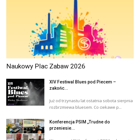
Naukowy Plac Zabaw 2026
XIV Festiwal Blues pod Piecem –
zakońc...
Już od trzynastu lat ostatnia sobota sierpnia
rozbrzmiewa bluesem. Co ciekawe p...
Konferencja PSIM „Trudne do
przeniesie...