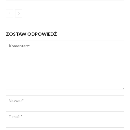
ZOSTAW ODPOWIEDŹ
Komentarz:
Na
E-
mai