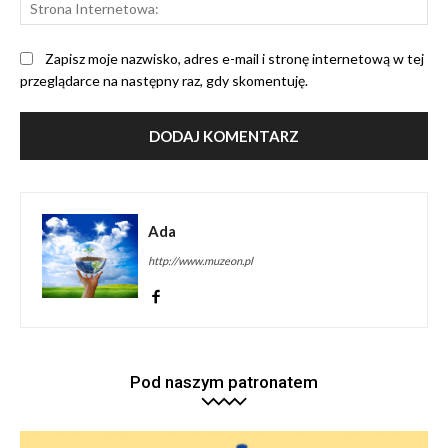
St
Int
Zapisz moje nazwisko, adres e-mail i stronę internetową w tej
przeglądarce na następny raz, gdy skomentuję.
Ada
http://www.muzeon.pl
Pod naszym patronatem