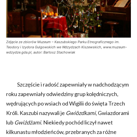
Zdjęcie ze zbiorów Muzeum – Kaszubskiego Parku Etnograficznego im.
Teodory i Izydora Gulgowskich we Wdzydzach Kiszewskich, www.muzeum-
wdzydze.gda.pl, autor: Bartosz Stachowiak
Szczęście i radość zapewniały w nadchodzącym
roku zapewniały odwiedziny grup kolędniczych,
wędrujących po wsiach od Wigilii do święta Trzech
Króli. Kaszubi nazywali je
Gwiôzdkami
, Gwiazdorami
lub
Gwiżdżami
. Niekiedy pochód liczył nawet
kilkunastu młodzieńców, przebranych za różne