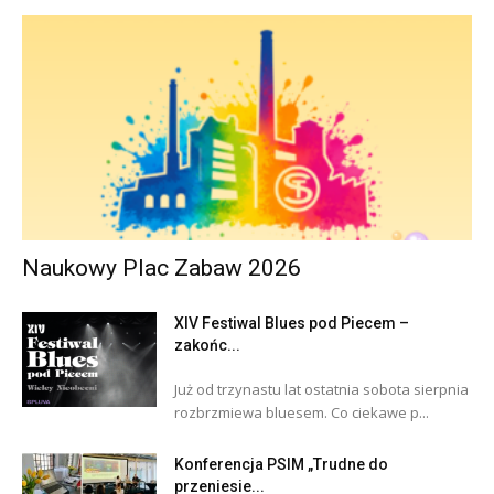
Naukowy Plac Zabaw 2026
XIV Festiwal Blues pod Piecem –
zakońc...
Już od trzynastu lat ostatnia sobota sierpnia
rozbrzmiewa bluesem. Co ciekawe p...
Konferencja PSIM „Trudne do
przeniesie...