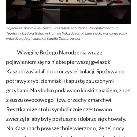
Zdjęcie ze zbiorów Muzeum – Kaszubskiego Parku Etnograficznego im.
Teodory i Izydora Gulgowskich we Wdzydzach Kiszewskich, www.muzeum-
wdzydze.gda.pl, autorka: Kamila Dombrowska
W wigilię Bożego Narodzenia wraz z
pojawieniem się na niebie pierwszej gwiazdki
Kaszubi zasiadali do uroczystej kolacji. Spożywano
potrawy z ryb, ziemniaki i kapustę z suszonymi
grzybami. Na słodko podawano kluski z makiem, zupę
z suszu owocowego i tzw. orzechy z marchwi.
Resztkami ze stołu symbolicznie częstowano
zwierzęta, aby były posłuszne i dobrze się chowały.
Na Kaszubach powszechnie wierzono, że tej nocy