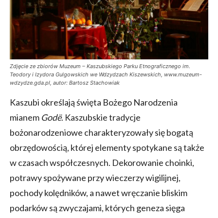
Zdjęcie ze zbiorów Muzeum – Kaszubskiego Parku Etnograficznego im.
Teodory i Izydora Gulgowskich we Wdzydzach Kiszewskich, www.muzeum-
wdzydze.gda.pl, autor: Bartosz Stachowiak
Kaszubi określają święta Bożego Narodzenia
mianem
Godë
. Kaszubskie tradycje
bożonarodzeniowe charakteryzowały się bogatą
obrzędowością, której elementy spotykane są także
w czasach współczesnych. Dekorowanie choinki,
potrawy spożywane przy wieczerzy wigilijnej,
pochody kolędników, a nawet wręczanie bliskim
podarków są zwyczajami, których geneza sięga