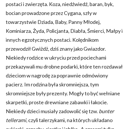
postaci i zwierzęta. Koza, niedźwiedź, baran, byk,
bocian prowadzone przez Cygana, szły w
towarzystwie Dziada, Baby, Panny Młodej,
Kominiarza, Żyda, Policjanta, Diabła, Śmierci, Małpy i
innych egzotycznych postaci. Kolędnikom
przewodził Gwiżdż, dziś znany jako Gwiazdor.
Niekiedy rodzice w ukryciu przed pociechami
przekazywali mu drobne podarki, które ten rozdawał
dzieciom w nagrodę za poprawnie odmówiony
pacierz. Im rodzina była skromniejsza, tym
skromniejsze były prezenty. Mogły to być wełniane
skarpetki, proste drewniane zabawki i łakocie.
Niekiedy dzieci musiały zadowolić się tzw.
bunter
tellerami
, czyli talerzykami, na których układano
cukierki, orzechy, ciastka i jabłka. A czasami tylko