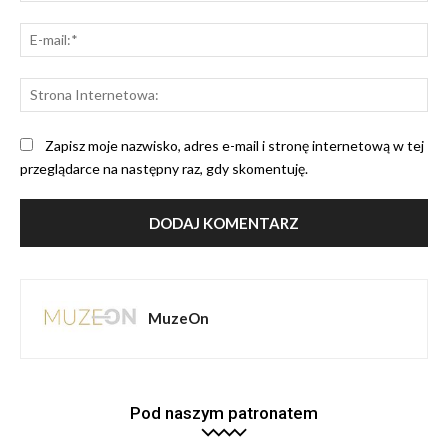
E-
mai
St
Int
Zapisz moje nazwisko, adres e-mail i stronę internetową w tej
przeglądarce na następny raz, gdy skomentuję.
MuzeOn
Pod naszym patronatem