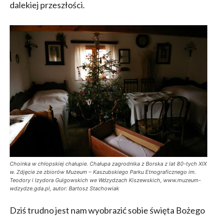
dalekiej przeszłości.
Choinka w chłopskiej chałupie. Chałupa zagrodnika z Borska z lat 80-tych XIX
w. Zdjęcie ze zbiorów Muzeum – Kaszubskiego Parku Etnograficznego im.
Teodory i Izydora Gulgowskich we Wdzydzach Kiszewskich, www.muzeum-
wdzydze.gda.pl, autor: Bartosz Stachowiak
Dziś trudno jest nam wyobrazić sobie święta Bożego