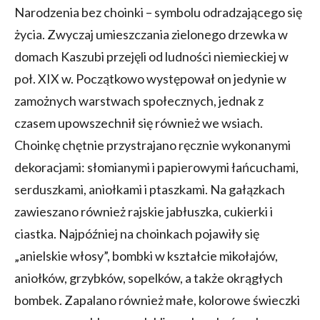
Narodzenia bez choinki – symbolu odradzającego się
życia. Zwyczaj umieszczania zielonego drzewka w
domach Kaszubi przejęli od ludności niemieckiej w
poł. XIX w. Początkowo występował on jedynie w
zamożnych warstwach społecznych, jednak z
czasem upowszechnił się również we wsiach.
Choinkę chętnie przystrajano ręcznie wykonanymi
dekoracjami: słomianymi i papierowymi łańcuchami,
serduszkami, aniołkami i ptaszkami. Na gałązkach
zawieszano również rajskie jabłuszka, cukierki i
ciastka. Najpóźniej na choinkach pojawiły się
„anielskie włosy”, bombki w kształcie mikołajów,
aniołków, grzybków, sopelków, a także okrągłych
bombek. Zapalano również małe, kolorowe świeczki