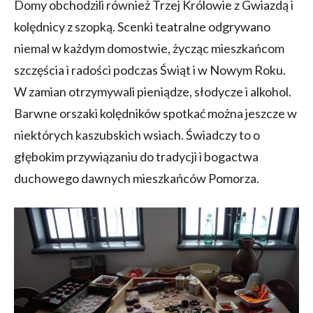
Domy obchodzili również Trzej Królowie z Gwiazdą i
kolędnicy z szopką. Scenki teatralne odgrywano
niemal w każdym domostwie, życząc mieszkańcom
szczęścia i radości podczas Świąt i w Nowym Roku.
W zamian otrzymywali pieniądze, słodycze i alkohol.
Barwne orszaki kolędników spotkać można jeszcze w
niektórych kaszubskich wsiach. Świadczy to o
głębokim przywiązaniu do tradycji i bogactwa
duchowego dawnych mieszkańców Pomorza.