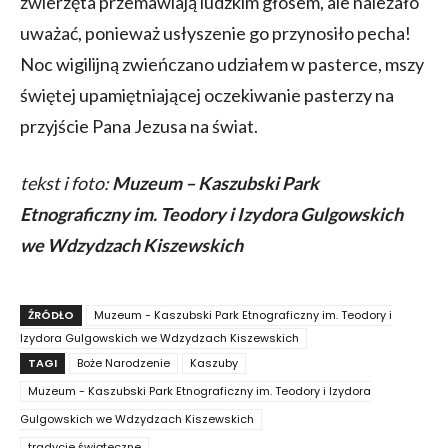
zwierzęta przemawiają ludzkim głosem, ale należało
uważać, ponieważ usłyszenie go przynosiło pecha!
Noc wigilijną zwieńczano udziałem w pasterce, mszy
świętej upamiętniającej oczekiwanie pasterzy na
przyjście Pana Jezusa na świat.
tekst i foto:
Muzeum – Kaszubski Park
Etnograficzny im. Teodory i Izydora Gulgowskich
we Wdzydzach Kiszewskich
ŹRÓDŁO
Muzeum - Kaszubski Park Etnograficzny im. Teodory i
Izydora Gulgowskich we Wdzydzach Kiszewskich
TAGI
Boże Narodzenie
Kaszuby
Muzeum - Kaszubski Park Etnograficzny im. Teodory i Izydora
Gulgowskich we Wdzydzach Kiszewskich
tradycje świąteczne