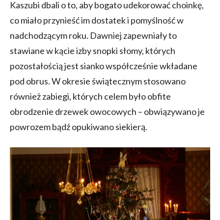
Kaszubi dbali o to, aby bogato udekorować choinkę,
co miało przynieść im dostatek i pomyślność w
nadchodzącym roku. Dawniej zapewniały to
stawiane w kącie izby snopki słomy, których
pozostałością jest sianko współcześnie wkładane
pod obrus. W okresie świątecznym stosowano
również zabiegi, których celem było obfite
obrodzenie drzewek owocowych – obwiązywano je
powrozem bądź opukiwano siekierą.