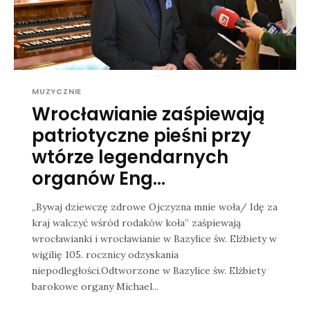
MUZYCZNIE
Wrocławianie zaśpiewają
patriotyczne pieśni przy
wtórze legendarnych
organów Eng...
„Bywaj dziewczę zdrowe Ojczyzna mnie woła/ Idę za
kraj walczyć wśród rodaków koła” zaśpiewają
wrocławianki i wrocławianie w Bazylice św. Elżbiety w
wigilię 105. rocznicy odzyskania
niepodległości.Odtworzone w Bazylice św. Elżbiety
barokowe organy Michael...