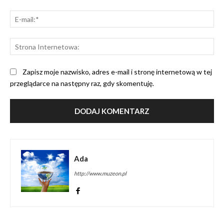
E-
mai
St
Int
Zapisz moje nazwisko, adres e-mail i stronę internetową w tej
przeglądarce na następny raz, gdy skomentuję.
Ada
http://www.muzeon.pl