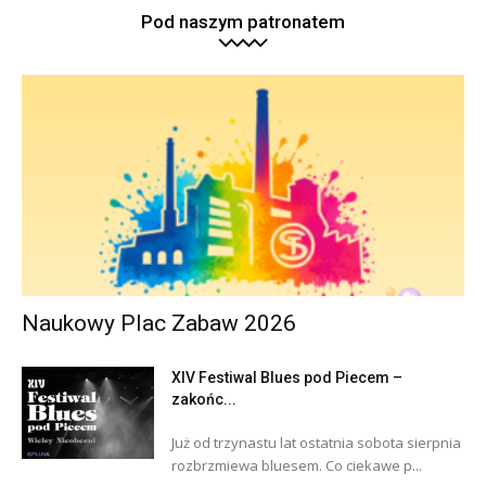
Pod naszym patronatem
Naukowy Plac Zabaw 2026
XIV Festiwal Blues pod Piecem –
zakońc...
Już od trzynastu lat ostatnia sobota sierpnia
rozbrzmiewa bluesem. Co ciekawe p...