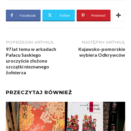
Facebook
Twitter
Pinterest
POPRZEDNI ARTYKUŁ
NASTĘPNY ARTYKUŁ
97 lat temu w arkadach
Kujawsko-pomorskie
Pałacu Saskiego
wybiera Odkrywców
uroczyście złożono
szczątki nieznanego
żołnierza
PRZECZYTAJ RÓWNIEŻ