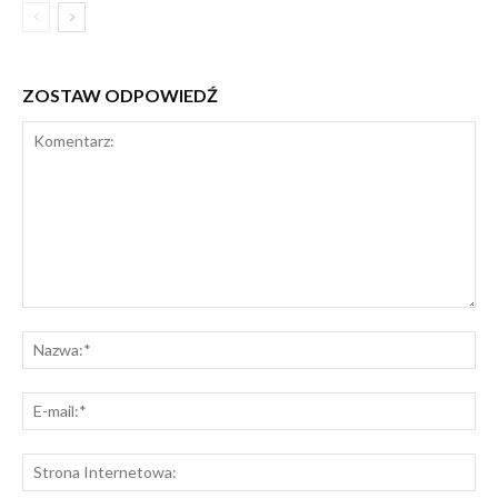
ZOSTAW ODPOWIEDŹ
Komentarz:
Na
E-
mai
St
Int