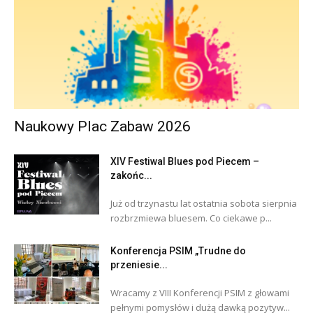
Naukowy Plac Zabaw 2026
XIV Festiwal Blues pod Piecem –
zakońc...
Już od trzynastu lat ostatnia sobota sierpnia
rozbrzmiewa bluesem. Co ciekawe p...
Konferencja PSIM „Trudne do
przeniesie...
Wracamy z VIII Konferencji PSIM z głowami
pełnymi pomysłów i dużą dawką pozytyw...