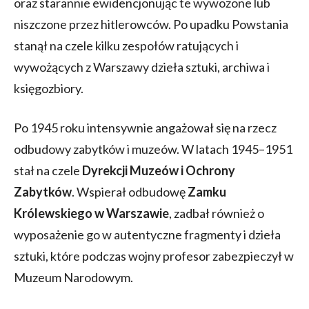
oraz starannie ewidencjonując te wywożone lub
niszczone przez hitlerowców. Po upadku Powstania
stanął na czele kilku zespołów ratujących i
wywożących z Warszawy dzieła sztuki, archiwa i
księgozbiory.
Po 1945 roku intensywnie angażował się na rzecz
odbudowy zabytków i muzeów. W latach 1945–1951
stał na czele
Dyrekcji Muzeów i Ochrony
Zabytków
. Wspierał odbudowę
Zamku
Królewskiego w Warszawie
, zadbał również o
wyposażenie go w autentyczne fragmenty i dzieła
sztuki, które podczas wojny profesor zabezpieczył w
Muzeum Narodowym.