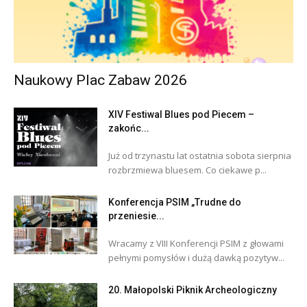
Naukowy Plac Zabaw 2026
XIV Festiwal Blues pod Piecem –
zakońc...
Już od trzynastu lat ostatnia sobota sierpnia
rozbrzmiewa bluesem. Co ciekawe p...
Konferencja PSIM „Trudne do
przeniesie...
Wracamy z VIII Konferencji PSIM z głowami
pełnymi pomysłów i dużą dawką pozytyw...
20. Małopolski Piknik Archeologiczny