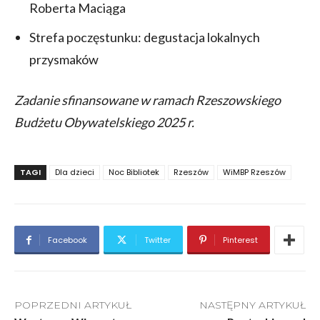
Roberta Maciąga
Strefa poczęstunku: degustacja lokalnych
przysmaków
Zadanie sfinansowane w ramach Rzeszowskiego
Budżetu Obywatelskiego 2025 r.
TAGI
Dla dzieci
Noc Bibliotek
Rzeszów
WiMBP Rzeszów
Facebook
Twitter
Pinterest
POPRZEDNI ARTYKUŁ
NASTĘPNY ARTYKUŁ