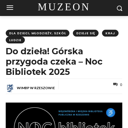
MUZEON
DLA DZIECI, MŁODZIEŻY, SZKÓŁ
DZIEJE SIĘ
KRAJ
LUDZIE
Do dzieła! Górska
przygoda czeka – Noc
Bibliotek 2025
0
WIMBP W RZESZOWIE