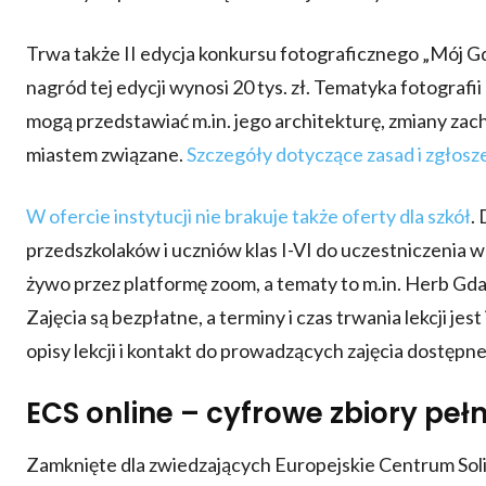
Trwa także II edycja konkursu fotograficznego „Mój
nagród tej edycji wynosi 20 tys. zł. Tematyka fotograf
mogą przedstawiać m.in. jego architekturę, zmiany zach
miastem związane.
Szczegóły dotyczące zasad i zgłos
W ofercie instytucji nie brakuje także oferty dla szkół
.
przedszkolaków i uczniów klas I-VI do uczestniczenia 
żywo przez platformę zoom, a tematy to m.in. Herb Gda
Zajęcia są bezpłatne, a terminy i czas trwania lekcji j
opisy lekcji i kontakt do prowadzących zajęcia dostępn
ECS online – cyfrowe zbiory pełne
Zamknięte dla zwiedzających Europejskie Centrum Solid