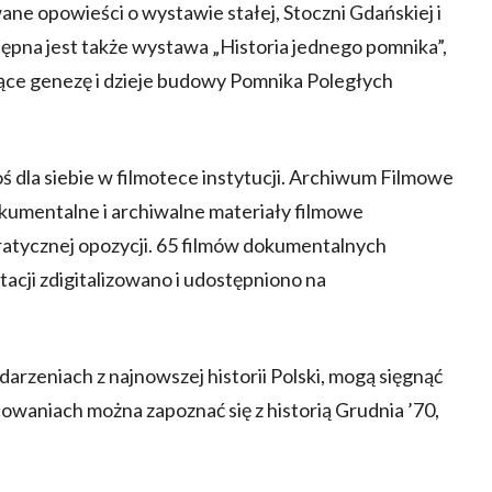
wane opowieści o wystawie stałej, Stoczni Gdańskiej i
tępna jest także wystawa „Historia jednego pomnika”,
ące genezę i dzieje budowy Pomnika Poległych
ś dla siebie w filmotece instytucji. Archiwum Filmowe
kumentalne i archiwalne materiały filmowe
kratycznej opozycji. 65 filmów dokumentalnych
tacji zdigitalizowano i udostępniono na
rzeniach z najnowszej historii Polski, mogą sięgnąć
cowaniach można zapoznać się z historią Grudnia ’70,