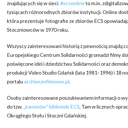
znajdujących się w sieci.
#ecsonline
to m.in. zdigitalizo
tysiącach różnorodnych zbiorów instytucji. Online dos
która prezentuje fotografie ze zbiorów ECS opowiadaj
Stoczniowców w 1970 roku.
Wszyscy zainteresowani historią z pewnością znajdą co
Europejskiego Centrum Solidarności gromadzi filmy do
poświęcone idei i dziedzictwu Solidarności oraz demo
produkcji Video Studio Gdańsk (lata 1981–1996) i 18 no
portalu
archiwumfilmowe.pl
.
Osoby zainteresowane poszukiwaniem informacji o wyda
do tzw.
„kanonów” biblioteki ECS
. Tam w licznych opra
Okrągłego Stołu i Stoczni Gdańskiej.