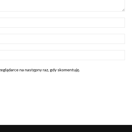
Naz
E-
mail
Str
Int
rzeglądarce na następny raz, gdy skomentuję.