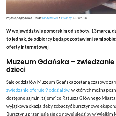
zdjęcie poglądowe, Obraz
fancycrave1
z
Pixabay
, CC BY 3.0
W województwie pomorskim od soboty, 13 marca,
d
to jednak, że odbiorcy będą pozostawieni sami sobie
oferty internetowej.
Muzeum Gdańska – zwiedzanie on
dzieci
Sale oddziałów Muzeum Gdańska zostaną czasowo zamkn
zwiedzanie oferuje 9 oddziałów
, w których można pozn
dostępne są m.in. tajemnice Ratusza Głównego Miasta,
wyjątkowa okazja, żeby zobaczyć bursztynowe ekspon
Bursztynu przeniesie się do nowej siedziby w Wielkim