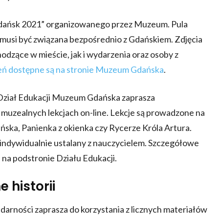
 Gdańsk 2021” organizowanego przez Muzeum. Pula
ii musi być związana bezpośrednio z Gdańskiem. Zdjęcia
odzące w mieście, jak i wydarzenia oraz osoby z
zeń dostępne są na stronie Muzeum Gdańska
.
 Dział Edukacji Muzeum Gdańska zaprasza
w muzealnych lekcjach on-line. Lekcje są prowadzone na
ńska, Panienka z okienka czy Rycerze Króla Artura.
est indywidualnie ustalany z nauczycielem. Szczegółowe
e na podstronie Działu Edukacji.
 historii
arności zaprasza do korzystania z licznych materiałów