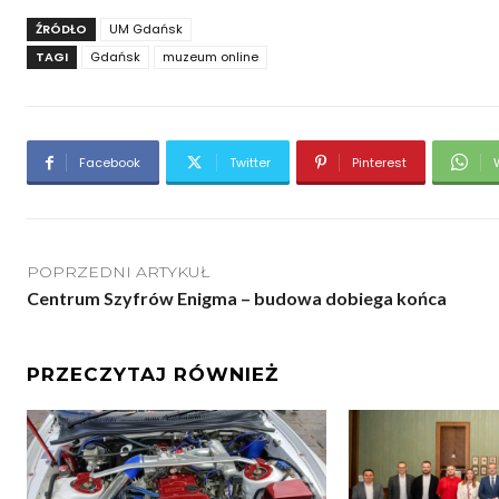
ŹRÓDŁO
UM Gdańsk
TAGI
Gdańsk
muzeum online
Facebook
Twitter
Pinterest
POPRZEDNI ARTYKUŁ
Centrum Szyfrów Enigma – budowa dobiega końca
PRZECZYTAJ RÓWNIEŻ