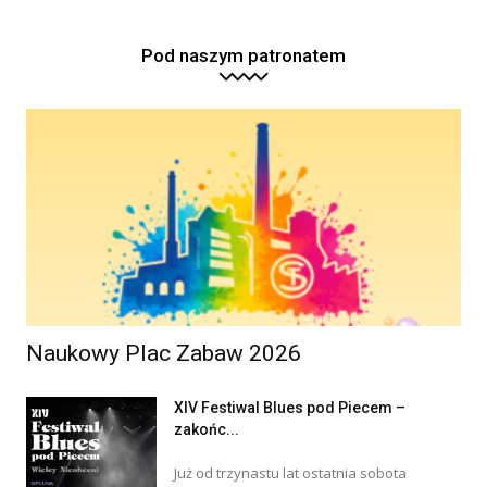
Pod naszym patronatem
Naukowy Plac Zabaw 2026
XIV Festiwal Blues pod Piecem –
zakońc...
Już od trzynastu lat ostatnia sobota