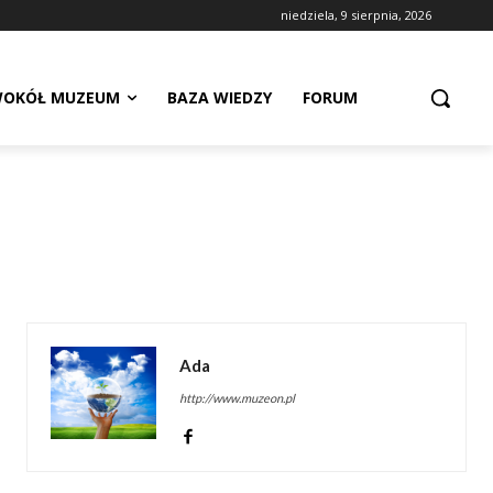
niedziela, 9 sierpnia, 2026
OKÓŁ MUZEUM
BAZA WIEDZY
FORUM
Ada
http://www.muzeon.pl