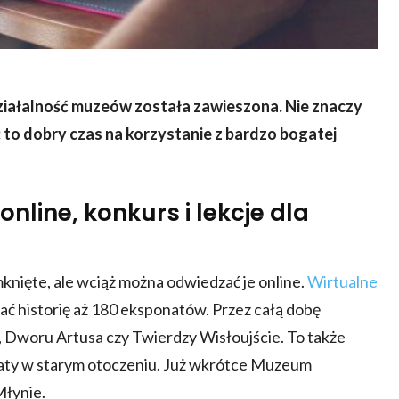
ziałalność
muzeów została
zawieszona. Nie znaczy
: to dobry czas na korzystanie z bardzo bogatej
line, konkurs i lekcje dla
ięte, ale wciąż można odwiedzać je online.
Wirtualne
ać historię aż 180 eksponatów. Przez całą dobę
 Dworu Artusa czy Twierdzy Wisłoujście. To także
aty w starym otoczeniu. Już wkrótce Muzeum
 Młynie.