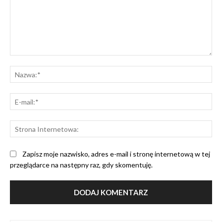
Komentarz:
Na
E-
mai
St
Int
Zapisz moje nazwisko, adres e-mail i stronę internetową w tej
przeglądarce na następny raz, gdy skomentuję.