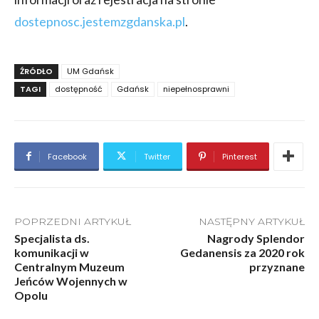
dostepnosc.jestemzgdanska.pl
.
ŹRÓDŁO
UM Gdańsk
TAGI
dostępność
Gdańsk
niepełnosprawni
Facebook
Twitter
Pinterest
POPRZEDNI ARTYKUŁ
NASTĘPNY ARTYKUŁ
Specjalista ds.
Nagrody Splendor
komunikacji w
Gedanensis za 2020 rok
Centralnym Muzeum
przyznane
Jeńców Wojennych w
Opolu