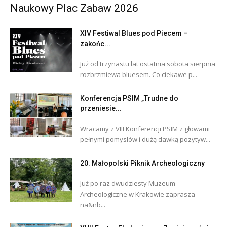
Naukowy Plac Zabaw 2026
XIV Festiwal Blues pod Piecem –
zakońc...
Już od trzynastu lat ostatnia sobota sierpnia
rozbrzmiewa bluesem. Co ciekawe p...
Konferencja PSIM „Trudne do
przeniesie...
Wracamy z VIII Konferencji PSIM z głowami
pełnymi pomysłów i dużą dawką pozytyw...
20. Małopolski Piknik Archeologiczny
Już po raz dwudziesty Muzeum
Archeologiczne w Krakowie zaprasza
na&nb...