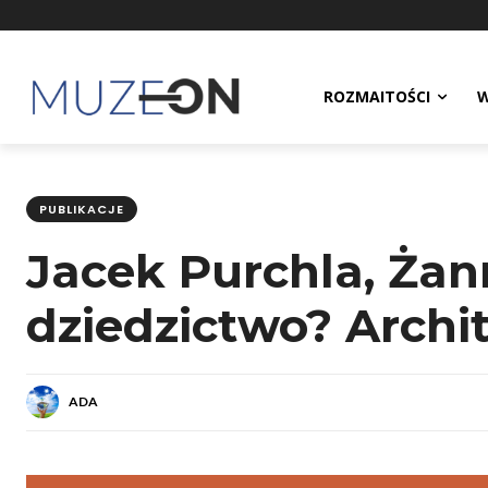
ROZMAITOŚCI
W
PUBLIKACJE
Jacek Purchla, Żan
dziedzictwo? Archit
ADA