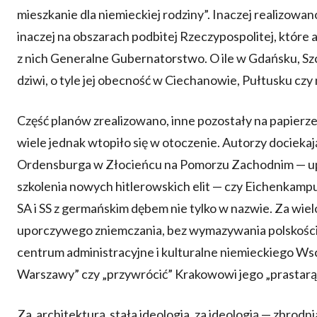
mieszkanie dla niemieckiej rodziny”. Inaczej realizowa
inaczej na obszarach podbitej Rzeczypospolitej, które
z nich Generalne Gubernatorstwo. O ile w Gdańsku, Sz
dziwi, o tyle jej obecność w Ciechanowie, Pułtusku cz
Część planów zrealizowano, inne pozostały na papierze
wiele jednak wtopiło się w otoczenie. Autorzy dociekaj
Ordensburga w Złocieńcu na Pomorzu Zachodnim — u
szkolenia nowych hitlerowskich elit — czy Eichenkamp
SA i SS z germańskim dębem nie tylko w nazwie. Za wie
uporczywego zniemczania, bez wymazywania polskości 
centrum administracyjne i kulturalne niemieckiego W
Warszawy” czy „przywrócić” Krakowowi jego „prastar
Za architekturą stała ideologia, za ideologią — zbro