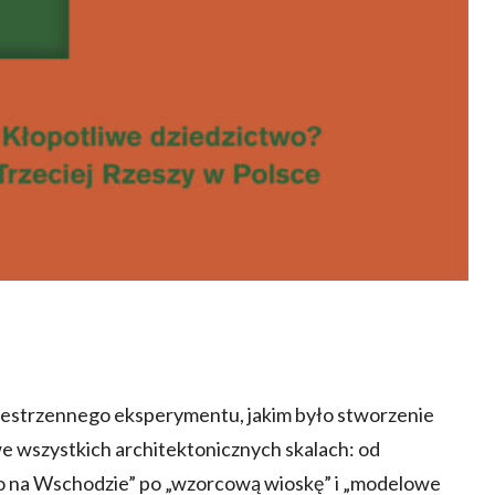
przestrzennego eksperymentu, jakim było stworzenie
e wszystkich architektonicznych skalach: od
to na Wschodzie” po „wzorcową wioskę” i „modelowe