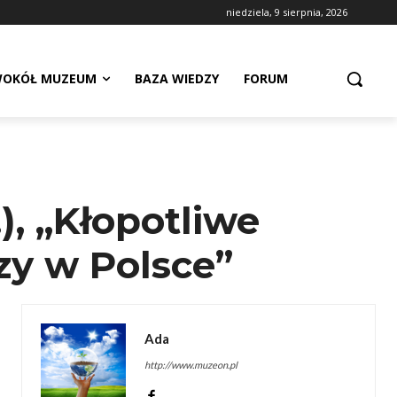
niedziela, 9 sierpnia, 2026
OKÓŁ MUZEUM
BAZA WIEDZY
FORUM
), „Kłopotliwe
zy w Polsce”
Ada
http://www.muzeon.pl