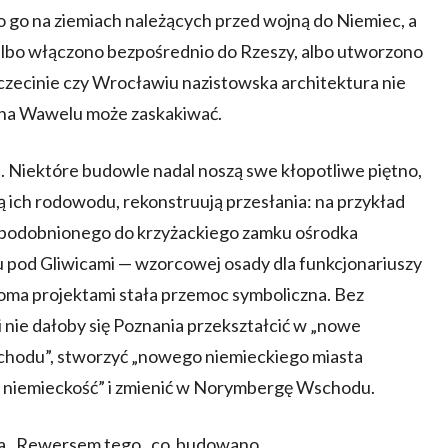
no go na ziemiach należących przed wojną do Niemiec, a
 albo włączono bezpośrednio do Rzeszy, albo utworzono
czecinie czy Wrocławiu nazistowska architektura nie
y na Wawelu może zaskakiwać.
. Niektóre budowle nadal noszą swe kłopotliwe piętno,
ą ich rodowodu, rekonstruują przesłania: na przykład
podobnionego do krzyżackiego zamku ośrodka
u pod Gliwicami — wzorcowej osady dla funkcjonariuszy
loma projektami stała przemoc symboliczna. Bez
nie dałoby się Poznania przekształcić w „nowe
schodu”, stworzyć „nowego niemieckiego miasta
ą niemieckość” i zmienić w Norymbergę Wschodu.
dnia. Rewersem tego, co budowano