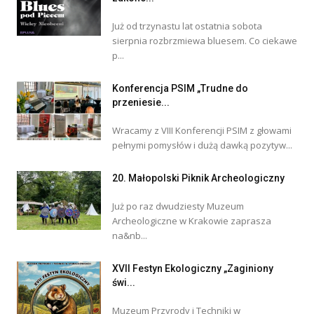
Już od trzynastu lat ostatnia sobota
sierpnia rozbrzmiewa bluesem. Co ciekawe
p...
Konferencja PSIM „Trudne do
przeniesie...
Wracamy z VIII Konferencji PSIM z głowami
pełnymi pomysłów i dużą dawką pozytyw...
20. Małopolski Piknik Archeologiczny
Już po raz dwudziesty Muzeum
Archeologiczne w Krakowie zaprasza
na&nb...
XVII Festyn Ekologiczny „Zaginiony
świ...
Muzeum Przyrody i Techniki w