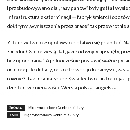
i przebudowywano dla „rasy panów” były getta i wysied
Infrastruktura eksterminacji — fabryk śmierci i obozó
doktryny „wyniszczenia przez pracę” tak przewrotnie 
Z dziedzictwem kłopotliwym niełatwo się pogodzić. Na
zbrodni. Osiemdziesiąt lat, jakie od wojny upłynęły, po
bez upodobania”. A jednocześnie postawić ważne pytani
od emocji do debaty, od kontrowersji do namysłu, zasta
również tak dramatyczne świadectwo historii i jak 
dziedzictwo nienawiści. Wersja polska i angielska.
ŹRÓDŁO
Międzynarodowe Centrum Kultury
TAGI
Międzynarodowe Centrum Kultury