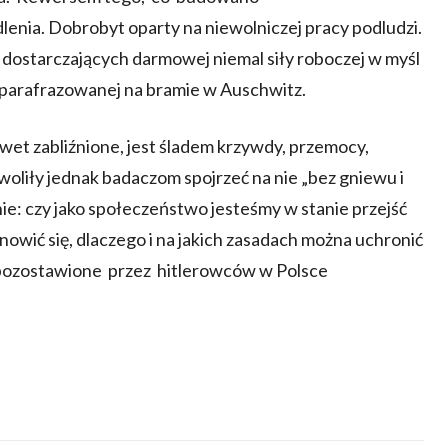
lenia. Dobrobyt oparty na niewolniczej pracy podludzi.
w dostarczających darmowej niemal siły roboczej w myśl
sparafrazowanej na bramie w Auschwitz.
wet zabliźnione, jest śladem krzywdy, przemocy,
zwoliły jednak badaczom spojrzeć na nie „bez gniewu i
e: czy jako społeczeństwo jesteśmy w stanie przejść
nowić się, dlaczego i na jakich zasadach można uchronić
pozostawione przez hitlerowców w Polsce