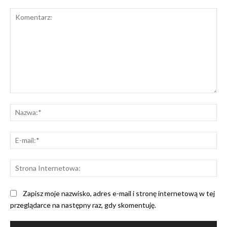
Komentarz:
Na
E-
mai
St
Int
Zapisz moje nazwisko, adres e-mail i stronę internetową w tej
przeglądarce na następny raz, gdy skomentuję.