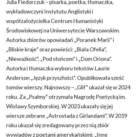
Julia Fiedorczuk – pisarka, poetka, tłumaczka,
wykładowczyni Instytutu Anglistyki i
współzałożycielka Centrum Humanistyki
Środowiskowej na Uniwersytecie Warszawskim.
Autorka zbiorów opowiadań „Poranek Marii” i
„Bliskie kraje” oraz powieści: „Biała Ofelia”,
„Nieważkość”, „Pod słońcem” i „Dom Oriona”.
Autorka i tłumaczka wyboru tekstów Laurie
Anderson „Język przyszłości”. Opublikowała sześć
tomów wierszy. Najnowszy – ,,Glif” ukazał się w 2024
roku. Za „Psalmy” otrzymała Nagrodę Poetycką im.
Wisławy Szymborskiej. W 2023 ukazały się jej
wiersze zebrane „Astrostada z Girlandami”. W 2019
roku ukazał się zredagowany przez nią zbiór
wywiadów z poetami amerykańskimi: „Inne