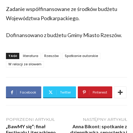
Zadanie współfinansowane ze środków budżetu
Województwa Podkarpackiego.
Dofinansowano z budżetu Gminy Miasto Rzeszów.
TAGI
literatura
Rzeszów
Spotkanie autorskie
W relacji ze słowem
Facebook
Twitter
Pinterest
POPRZEDNI ARTYKUŁ
NASTĘPNY ARTYKUŁ
„BawMY się”: finał
Anna Bikont: spotkanie z
Festiwalu Literackiego
dziennikarką, reporterką i