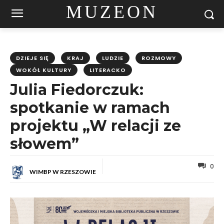
MUZEON
DZIEJE SIĘ
KRAJ
LUDZIE
ROZMOWY
WOKÓŁ KULTURY
LITERACKO
Julia Fiedorczuk:
spotkanie w ramach
projektu „W relacji ze
słowem”
0
WIMBP W RZESZOWIE