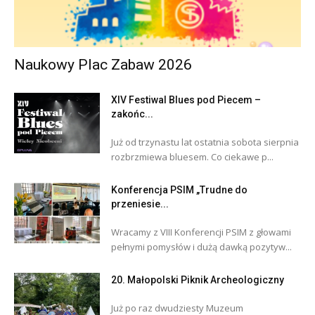
Naukowy Plac Zabaw 2026
XIV Festiwal Blues pod Piecem –
zakońc...
Już od trzynastu lat ostatnia sobota sierpnia
rozbrzmiewa bluesem. Co ciekawe p...
Konferencja PSIM „Trudne do
przeniesie...
Wracamy z VIII Konferencji PSIM z głowami
pełnymi pomysłów i dużą dawką pozytyw...
20. Małopolski Piknik Archeologiczny
Już po raz dwudziesty Muzeum