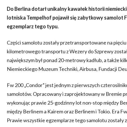
Do Berlina dotarł unikalny kawałek historii niemieck
lotniska Tempelhof pojawił się zabytkowy samolot F
egzemplarz tego typu.
Części samolotu zostały przetransportowane na pięciu 
kilometrowego transportu z Wezery do Szprewy został
największym był ponad 20-metrowy kadłub, a także ki
Niemieckiego Muzeum Techniki, Airbusa, Fundacji Deut
Fw 200 „Condor” jest jednym z pierwszych czterosiln
samolotów. Opracowany i zaprojektowany w Bremie prz
wykonując prawie 25-godzinny lot non-stop między Ber
między Berlinem a Kairem oraz Berlinem i Tokio. Era Fw
Prawie wszystkie egzemplarze tego samolotu zostały