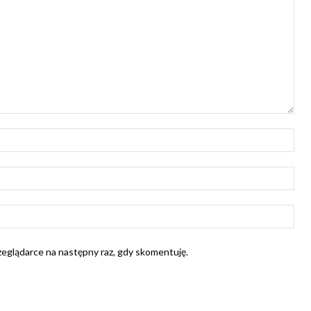
Naz
E-
mail
Str
Int
rzeglądarce na następny raz, gdy skomentuję.