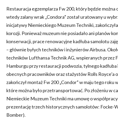
Restauracja egzemplarza Fw 200, który będzie można og
wtedy zalany wrak „Condora” został uratowany u wybrz
inicjatywy Niemieckiego Muzeum Techniki, zakończyła si
korozji. Ponieważ muzeum nie posiadało ani planów k
konserwacji, prace renowacyjne kadłuba samolotu zajęł
– głównie byłych techników i inżynierów Airbusa. Okoł
techników Lufthansa Technik AG, wspieranych przez 
Hamburgu przy restauracji podwozia, tylnego kadłuba i 
obecnych pracowników oraz stażystów Rolls Royce’a od
zakończył montaż Fw 200 „Condor” w maju tego roku w 
które można było przetransportować. Po złożeniu w ca
Niemieckie Muzeum Techniki ma umowę o współpracy 
prezentację trzech historycznych samolotów: Focke-Wul
Bomber).