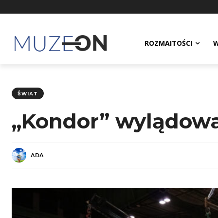
ROZMAITOŚCI
W
ŚWIAT
„Kondor” wylądował
ADA