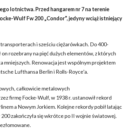
iego lotnictwa. Przed hangarem nr 7 na terenie
ocke-Wulf Fw 200 „Condor”, jedyny wciąż istniejący
transporterach i sześciu ciężarówkach. Do 400-
 on rozebrany na pięć dużych elementów, z których
lka mniejszych. Renowacja jest wspólnym projektem
sche Lufthansa Berlin i Rolls-Royce’a.
ikowych, całkowicie metalowych
ez firmę Focke-Wulf, w 1938 r. ustanowił rekord
linem a Nowym Jorkiem. Kolejne rekordy pobił latając
 200 zakończyła się wkrótce po II wojnie światowej.
 zezłomowane.