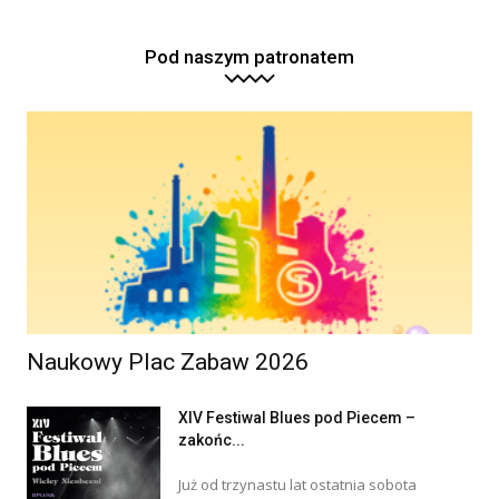
Pod naszym patronatem
Naukowy Plac Zabaw 2026
XIV Festiwal Blues pod Piecem –
zakońc...
Już od trzynastu lat ostatnia sobota