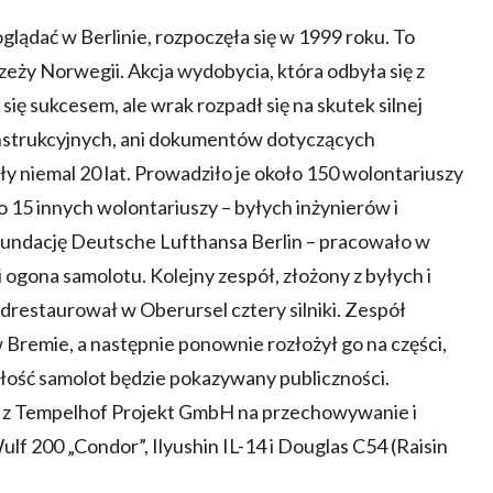
lądać w Berlinie, rozpoczęła się w 1999 roku. To
eży Norwegii. Akcja wydobycia, która odbyła się z
ę sukcesem, ale wrak rozpadł się na skutek silnej
onstrukcyjnych, ani dokumentów dotyczących
y niemal 20 lat. Prowadziło je około 150 wolontariuszy
o 15 innych wolontariuszy – byłych inżynierów i
Fundację Deutsche Lufthansa Berlin – pracowało w
ogona samolotu. Kolejny zespół, złożony z byłych i
restaurował w Oberursel cztery silniki. Zespół
Bremie, a następnie ponownie rozłożył go na części,
łość samolot będzie pokazywany publiczności.
z Tempelhof Projekt GmbH na przechowywanie i
f 200 „Condor”, Ilyushin IL-14 i Douglas C54 (Raisin