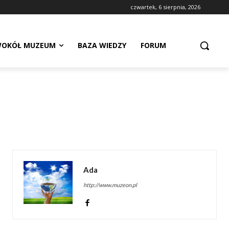
czwartek, 6 sierpnia, 2026
OKÓŁ MUZEUM
BAZA WIEDZY
FORUM
Ada
http://www.muzeon.pl