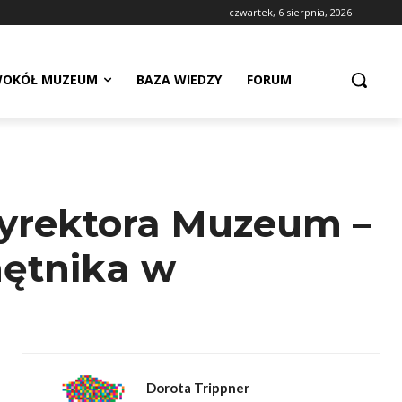
czwartek, 6 sierpnia, 2026
OKÓŁ MUZEUM
BAZA WIEDZY
FORUM
dyrektora Muzeum –
ętnika w
Dorota Trippner