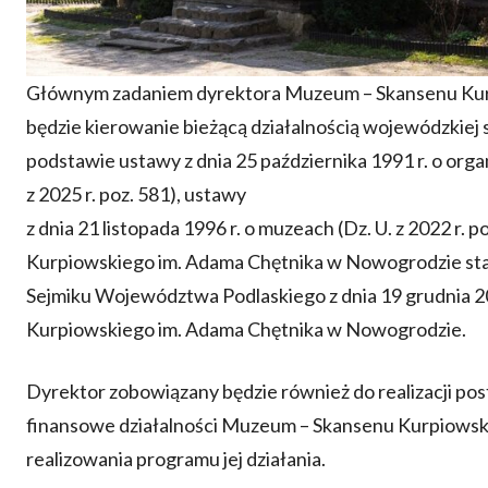
Głównym zadaniem dyrektora Muzeum – Skansenu Kur
będzie kierowanie bieżącą działalnością wojewódzkiej 
podstawie ustawy z dnia 25 października 1991 r. o organ
z 2025 r. poz. 581), ustawy
z dnia 21 listopada 1996 r. o muzeach (Dz. U. z 2022 r
Kurpiowskiego im. Adama Chętnika w Nowogrodzie st
Sejmiku Województwa Podlaskiego z dnia 19 grudnia 2
Kurpiowskiego im. Adama Chętnika w Nowogrodzie.
Dyrektor zobowiązany będzie również do realizacji po
finansowe działalności Muzeum – Skansenu Kurpiowsk
realizowania programu jej działania.