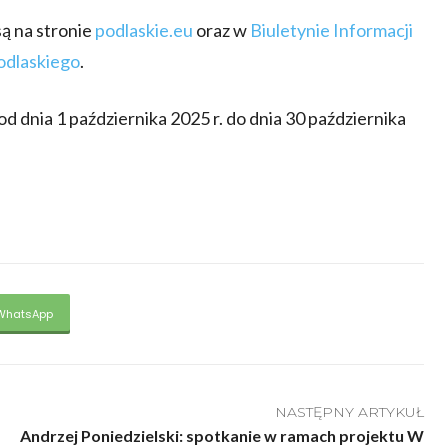
ą na stronie
podlaskie.eu
oraz w
Biuletynie Informacji
odlaskiego
.
dnia 1 października 2025 r. do dnia 30 października
WhatsApp
NASTĘPNY ARTYKUŁ
Andrzej Poniedzielski: spotkanie w ramach projektu W