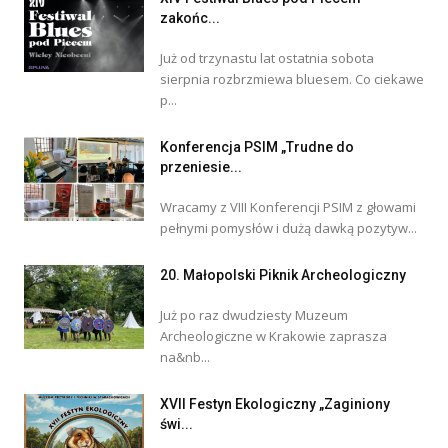
zakońc...
Już od trzynastu lat ostatnia sobota
sierpnia rozbrzmiewa bluesem. Co ciekawe
p...
Konferencja PSIM „Trudne do
przeniesie...
Wracamy z VIII Konferencji PSIM z głowami
pełnymi pomysłów i dużą dawką pozytyw...
20. Małopolski Piknik Archeologiczny
Już po raz dwudziesty Muzeum
Archeologiczne w Krakowie zaprasza
na&nb...
XVII Festyn Ekologiczny „Zaginiony
świ...