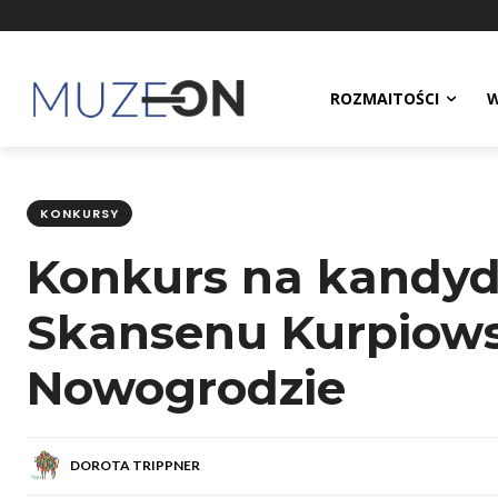
ROZMAITOŚCI
W
KONKURSY
Konkurs na kandyd
Skansenu Kurpiows
Nowogrodzie
DOROTA TRIPPNER