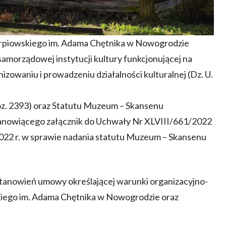
piowskiego im. Adama Chętnika w Nowogrodzie
samorządowej instytucji kultury funkcjonującej na
izowaniu i prowadzeniu działalności kulturalnej (Dz. U.
. poz. 2393) oraz Statutu Muzeum – Skansenu
anowiącego załącznik do Uchwały Nr XLVIII/661/2022
022 r. w sprawie nadania statutu Muzeum – Skansenu
stanowień umowy określającej warunki organizacyjno-
iego im. Adama Chętnika w Nowogrodzie oraz