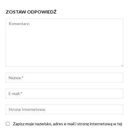
ZOSTAW ODPOWIEDŹ
Komentarz:
Na
E-
mai
St
Int
Zapisz moje nazwisko, adres e-mail i stronę internetową w tej