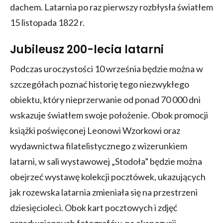
dachem. Latarnia po raz pierwszy rozbłysła światłem
15 listopada 1822 r.
Jubileusz 200-lecia latarni
Podczas uroczystości 10 września będzie można w
szczegółach poznać historię tego niezwykłego
obiektu, który nieprzerwanie od ponad 70 000 dni
wskazuje światłem swoje położenie. Obok promocji
książki poświęconej Leonowi Wzorkowi oraz
wydawnictwa filatelistycznego z wizerunkiem
latarni, w sali wystawowej „Stodoła” będzie można
obejrzeć wystawę kolekcji pocztówek, ukazujących
jak rozewska latarnia zmieniała się na przestrzeni
dziesięcioleci. Obok kart pocztowych i zdjęć