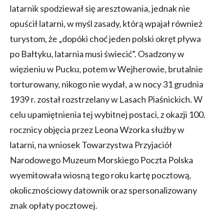
latarnik spodziewał się aresztowania, jednak nie
opuścił latarni, w myśl zasady, którą wpajał również
turystom, że „dopóki choć jeden polski okręt pływa
po Bałtyku, latarnia musi świecić”. Osadzony w
więzieniu w Pucku, potem w Wejherowie, brutalnie
torturowany, nikogo nie wydał, a w nocy 31 grudnia
1939 r. został rozstrzelany w Lasach Piaśnickich. W
celu upamiętnienia tej wybitnej postaci, z okazji 100.
rocznicy objęcia przez Leona Wzorka służby w
latarni, na wniosek Towarzystwa Przyjaciół
Narodowego Muzeum Morskiego Poczta Polska
wyemitowała wiosną tego roku kartę pocztową,
okolicznościowy datownik oraz spersonalizowany
znak opłaty pocztowej.