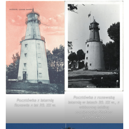
Pocztówka z rozewską
Pocztówka z latarnią
latarnią w latach 30. XX w., z
Rozewie z lat 20. XX w.
widoczną tablicą
nominacyjną Stefana
Żeromskiego