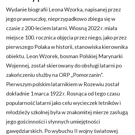
Wydanie biografii Leona Wzorka, napisanej przez
jego prawnuczkę, nieprzypadkowo zbiega się w
czasie z 200-leciem latarni. Wiosną 2022 r. miała
miejsce 100. rocznica objęcia przez niego, jako przez
pierwszego Polaka w historii, stanowiska kierownika
obiektu. Leon Wzorek, bosman Polskiej Marynarki
Wojennej, został skierowany do obsługi latarni po
zakończeniu służby na ORP „Pomorzanin”.
Pierwszym polskim latarnikiem w Rozewiu został
dokładnie 1 marca 1922 r. Rosnąca od tego czasu
popularność latarni jako celu wycieczek letników i
młodzieży szkolnej była w znakomitej mierze zasługą
jego gościnności i słynnych umiejętności
gawędziarskich. Po wybuchu II wojny światowej