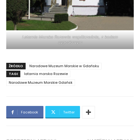
Latarnia Morska Rozewie współcześnie, z kodem
sygnałowym
ŹRÓDŁO
Narodowe Muzeum Morskie w Gdańsku
TAGI
latarnia morska Rozewie
Narodowe Muzeum Morskie Gdańsk
Facebook
Twitter