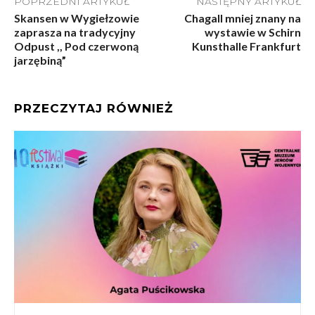
POPRZEDNI ARTYKUŁ
NASTĘPNY ARTYKUŁ
Skansen w Wygiełzowie
Chagall mniej znany na
zaprasza na tradycyjny
wystawie w Schirn
Odpust ,, Pod czerwoną
Kunsthalle Frankfurt
jarzębiną”
PRZECZYTAJ RÓWNIEŻ