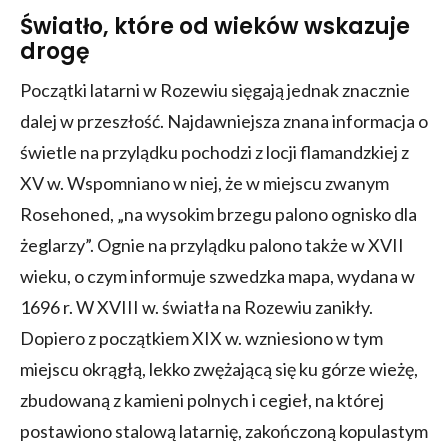
Światło, które od wieków wskazuje
drogę
Początki latarni w Rozewiu sięgają jednak znacznie
dalej w przeszłość. Najdawniejsza znana informacja o
świetle na przylądku pochodzi z locji flamandzkiej z
XV w. Wspomniano w niej, że w miejscu zwanym
Rosehoned, „na wysokim brzegu palono ognisko dla
żeglarzy”. Ognie na przylądku palono także w XVII
wieku, o czym informuje szwedzka mapa, wydana w
1696 r. W XVIII w. światła na Rozewiu zanikły.
Dopiero z początkiem XIX w. wzniesiono w tym
miejscu okrągłą, lekko zwężającą się ku górze wieżę,
zbudowaną z kamieni polnych i cegieł, na której
postawiono stalową latarnię, zakończoną kopulastym