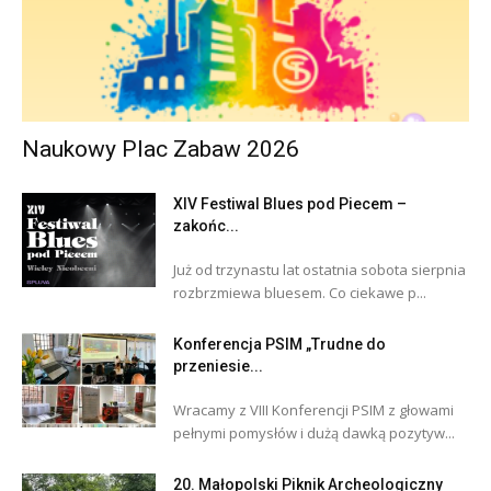
Naukowy Plac Zabaw 2026
XIV Festiwal Blues pod Piecem –
zakońc...
Już od trzynastu lat ostatnia sobota sierpnia
rozbrzmiewa bluesem. Co ciekawe p...
Konferencja PSIM „Trudne do
przeniesie...
Wracamy z VIII Konferencji PSIM z głowami
pełnymi pomysłów i dużą dawką pozytyw...
20. Małopolski Piknik Archeologiczny