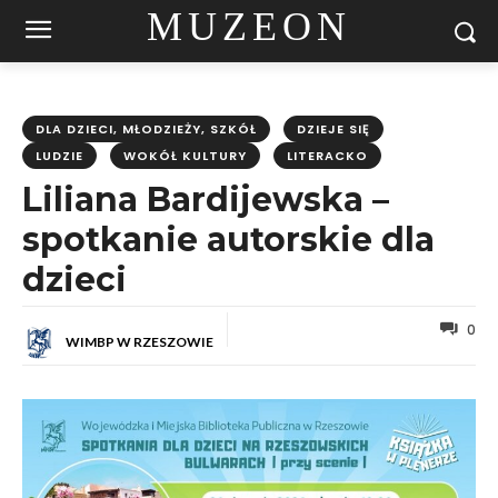
MUZEON
DLA DZIECI, MŁODZIEŻY, SZKÓŁ
DZIEJE SIĘ
LUDZIE
WOKÓŁ KULTURY
LITERACKO
Liliana Bardijewska –
spotkanie autorskie dla
dzieci
0
WIMBP W RZESZOWIE