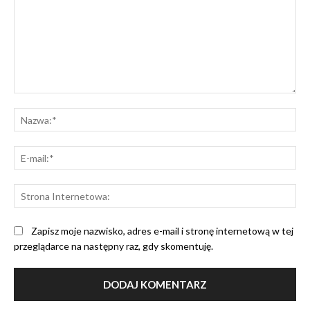
Komentarz:
Na
E-
mai
St
Int
Zapisz moje nazwisko, adres e-mail i stronę internetową w tej
przeglądarce na następny raz, gdy skomentuję.