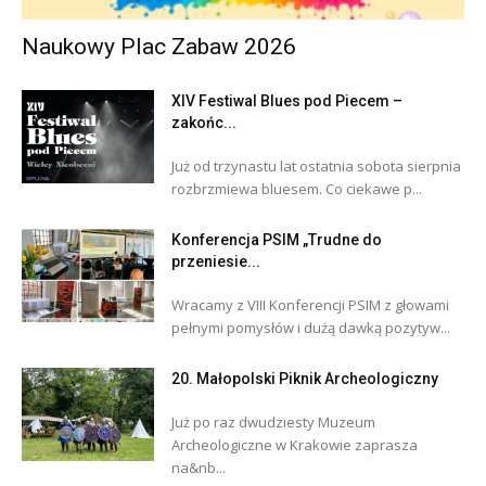
Naukowy Plac Zabaw 2026
XIV Festiwal Blues pod Piecem –
zakońc...
Już od trzynastu lat ostatnia sobota sierpnia
rozbrzmiewa bluesem. Co ciekawe p...
Konferencja PSIM „Trudne do
przeniesie...
Wracamy z VIII Konferencji PSIM z głowami
pełnymi pomysłów i dużą dawką pozytyw...
20. Małopolski Piknik Archeologiczny
Już po raz dwudziesty Muzeum
Archeologiczne w Krakowie zaprasza
na&nb...