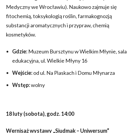
Medyczny we Wrocławiu). Naukowo zajmuje się
fitochemią, toksykologią roślin, farmakognozją
substancji aromatycznych i przypraw, chemią
kosmetyków.
Gdzie:
Muzeum Bursztynu w Wielkim Młynie, sala
edukacyjna, ul. Wielkie Młyny 16
Wejście:
od ul. Na Piaskach i Domu Młynarza
Wstęp:
wolny
18 luty (sobota), godz. 14:00
Wernisaż wystawy „Siudmak – Uniwersum”