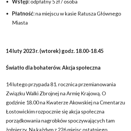
Wstęp:
odpłatny 5 zł / osoba
Płatność:
na miejscu w kasie Ratusza Głównego
Miasta
14 luty 2023 r. (wtorek) godz. 18.00-18.45
Światło dla bohaterów. Akcja społeczna
14 lutego przypada 81. rocznica przemianowania
Związku Walki Zbrojnej na Armię Krajową. O
godzinie 18.00 na Kwaterze Akowskiej na Cmentarzu
Łostowickim rozpocznie się akcja społeczna
porządkowania nagrobków spoczywających tam
żołnierzy. Na każdym z 226 miejsc ostatniego