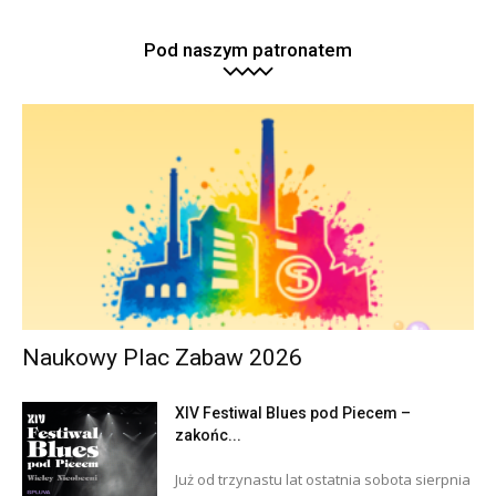
Pod naszym patronatem
Naukowy Plac Zabaw 2026
XIV Festiwal Blues pod Piecem –
zakońc...
Już od trzynastu lat ostatnia sobota sierpnia