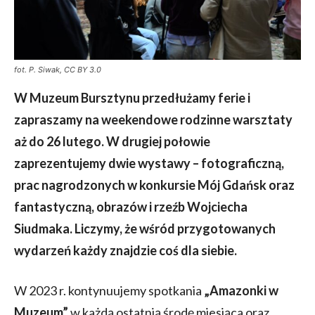
fot. P. Siwak, CC BY 3.0
W Muzeum Bursztynu przedłużamy ferie i
zapraszamy na weekendowe rodzinne warsztaty
aż do 26 lutego. W drugiej połowie
zaprezentujemy dwie wystawy – fotograficzną,
prac nagrodzonych w konkursie Mój Gdańsk oraz
fantastyczną, obrazów i rzeźb Wojciecha
Siudmaka. Liczymy, że wśród przygotowanych
wydarzeń każdy znajdzie coś dla siebie.
W 2023 r. kontynuujemy spotkania
„Amazonki w
Muzeum”
w każdą ostatnią środę miesiąca oraz