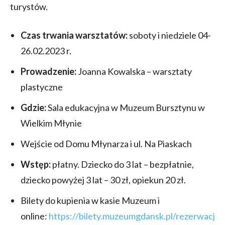
turystów.
Czas trwania warsztatów:
soboty i niedziele 04-
26.02.2023 r.
Prowadzenie:
Joanna Kowalska – warsztaty
plastyczne
Gdzie:
Sala edukacyjna w Muzeum Bursztynu w
Wielkim Młynie
Wejście od Domu Młynarza i ul. Na Piaskach
Wstęp:
płatny. Dziecko do 3 lat – bezpłatnie,
dziecko powyżej 3 lat – 30 zł, opiekun 20 zł.
Bilety do kupienia w kasie Muzeum i
online:
https://bilety.muzeumgdansk.pl/rezerwacj