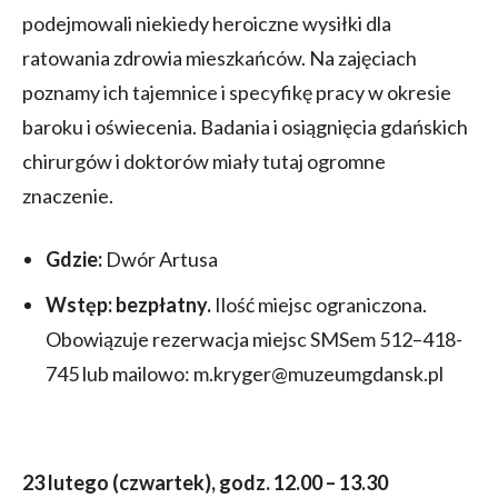
podejmowali niekiedy heroiczne wysiłki dla
ratowania zdrowia mieszkańców. Na zajęciach
poznamy ich tajemnice i specyfikę pracy w okresie
baroku i oświecenia. Badania i osiągnięcia gdańskich
chirurgów i doktorów miały tutaj ogromne
znaczenie.
Gdzie:
Dwór Artusa
Wstęp:
bezpłatny.
Ilość miejsc ograniczona.
Obowiązuje rezerwacja miejsc SMSem 512–418-
745 lub mailowo: m.kryger@muzeumgdansk.pl
23 lutego (czwartek), godz. 12.00 – 13.30