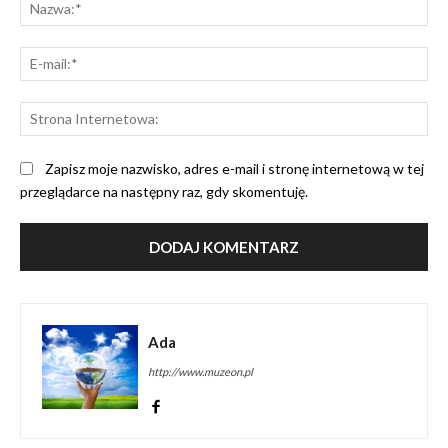
Na
E-
mai
St
Int
Zapisz moje nazwisko, adres e-mail i stronę internetową w tej
przeglądarce na następny raz, gdy skomentuję.
Ada
http://www.muzeon.pl