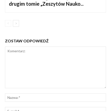
drugim tomie „Zeszytów Nauko...
ZOSTAW ODPOWIEDŹ
Komentarz:
Na
E-