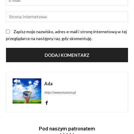
mai
St
Int
Zapisz moje nazwisko, adres e-mail i stronę internetową w tej
przeglądarce na następny raz, gdy skomentuję.
Ada
http://www.muzeon.pl
Pod naszym patronatem