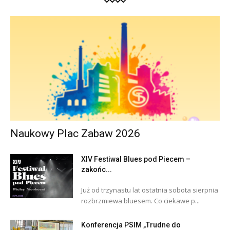
Naukowy Plac Zabaw 2026
XIV Festiwal Blues pod Piecem –
zakońc...
Już od trzynastu lat ostatnia sobota sierpnia
rozbrzmiewa bluesem. Co ciekawe p...
Konferencja PSIM „Trudne do