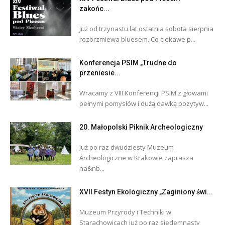
zakońc...
Już od trzynastu lat ostatnia sobota sierpnia
rozbrzmiewa bluesem. Co ciekawe p...
Konferencja PSIM „Trudne do
przeniesie...
Wracamy z VIII Konferencji PSIM z głowami
pełnymi pomysłów i dużą dawką pozytyw...
20. Małopolski Piknik Archeologiczny
Już po raz dwudziesty Muzeum
Archeologiczne w Krakowie zaprasza
na&nb...
XVII Festyn Ekologiczny „Zaginiony świ...
Muzeum Przyrody i Techniki w
Starachowicach już po raz siedemnasty