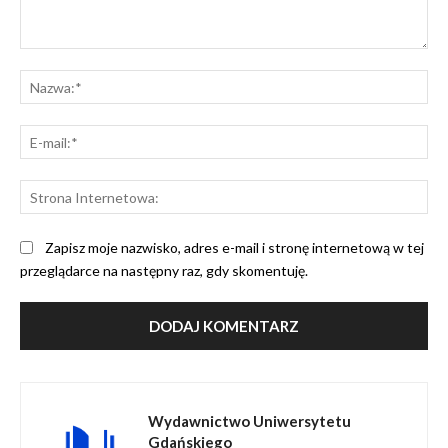
Komentarz:
Na
E-
mai
St
Int
Zapisz moje nazwisko, adres e-mail i stronę internetową w tej
przeglądarce na następny raz, gdy skomentuję.
Wydawnictwo Uniwersytetu
Gdańskiego