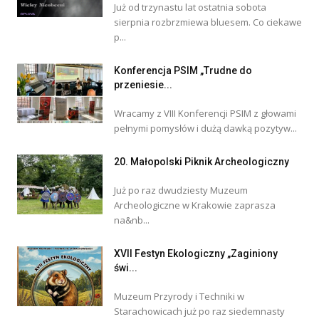
Już od trzynastu lat ostatnia sobota
sierpnia rozbrzmiewa bluesem. Co ciekawe
p...
Konferencja PSIM „Trudne do
przeniesie...
Wracamy z VIII Konferencji PSIM z głowami
pełnymi pomysłów i dużą dawką pozytyw...
20. Małopolski Piknik Archeologiczny
Już po raz dwudziesty Muzeum
Archeologiczne w Krakowie zaprasza
na&nb...
XVII Festyn Ekologiczny „Zaginiony
świ...
Muzeum Przyrody i Techniki w
Starachowicach już po raz siedemnasty