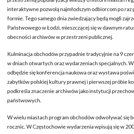
interaktywne pozwolą najmłodszym odbiorcom po raz pi
formie. Tego samego dnia zwiedzający będą mogli zajr
Państwowego w Łodzi, mieszczącej się w dawnym ratusz
obecności archiwów w przestrzeni publicznej.
Kulminacja obchodów przypadnie tradycyjnie na 9 czer
w dniach otwartych oraz wydarzeniach specjalnych
odbędzie się konferencja naukowa oraz wystawa poświ
zabytków polskiej kultury prawnej i pierwszej próbie k
podkreśla znaczenie archiwów jako instytucji przec
państwowych.
W wielu miastach program obchodów odwoływać się będ
rocznic. W Częstochowie wydarzenia wpisują się w 200