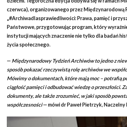
dziećmi. Tegoroczna edycja odbywa się w ramach 
czerwca), organizowanego przez Międzynarodową R
„#Archiwadlasprawiedliwości: Prawa, pamięć i przys
Państwowe, przygotowując program, który wyraźnie
instytucji mających znaczenie nie tylko dla badań hi
życia społecznego.
—
Międzynarodowy Tydzień Archiwów to jedno z niewi
sposób pokazać rzeczywistą rolę archiwów we współcz
Mówimy o dokumentach, które mają moc – potrafią po
ciągłość pamięci i odbudować wiedzę o przeszłości. Z
dokumenty, ale także zrozumieć, w jaki sposób powstaj
współczesności
— mówi dr Paweł Pietrzyk, Naczeln