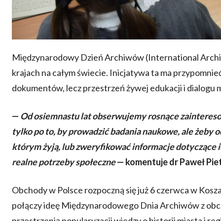
Międzynarodowy Dzień Archiwów (International Archiv
krajach na całym świecie. Inicjatywa ta ma przypomnieć
dokumentów, lecz przestrzeń żywej edukacji i dialog
—
Od osiemnastu lat obserwujemy rosnące zaintereso
tylko po to, by prowadzić badania naukowe, ale żeby o
którym żyją, lub zweryfikować informacje dotyczące i
realne potrzeby społeczne
— komentuje dr Paweł Pie
Obchody w Polsce rozpoczną się już 6 czerwca w Koszal
połączy ideę Międzynarodowego Dnia Archiwów z obch
przestrzenią popularyzacji wiedzy o historii miasta i r