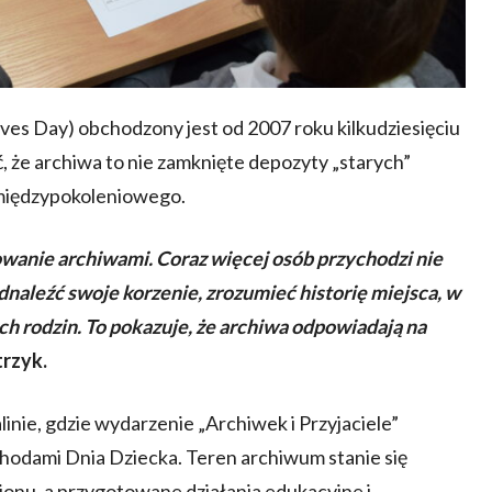
es Day) obchodzony jest od 2007 roku kilkudziesięciu
, że archiwa to nie zamknięte depozyty „starych”
u międzypokoleniowego.
wanie archiwami. Coraz więcej osób przychodzi nie
dnaleźć swoje korzenie, zrozumieć historię miejsca, w
ch rodzin. To pokazuje, że archiwa odpowiadają na
trzyk.
inie, gdzie wydarzenie „Archiwek i Przyjaciele”
odami Dnia Dziecka. Teren archiwum stanie się
egionu, a przygotowane działania edukacyjne i