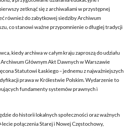
erwszy zetknąć się z archiwaliami w przystępnej
zeć również do zabytkowej siedziby Archiwum
u, co stanowi ważne przypomnienie o długiej tradycji
wca, kiedy archiwa w całym kraju zaproszą do udziału
. W Archiwum Głównym Akt Dawnych w Warszawie
ęcona Statutowi Łaskiego – jednemu z najważniejszych
odyfikacji prawa w Królestwie Polskim. Wydarzenie to
howujących fundamenty systemów prawnych i
zie do historii lokalnych społeczności oraz ważnych
-lecie połączenia Starej i Nowej Częstochowy,