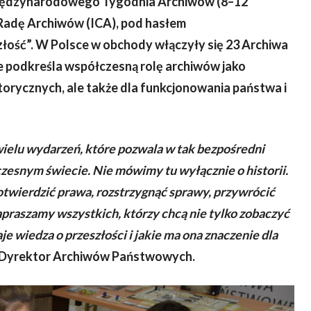
Międzynarodowego Tygodnia Archiwów (8–12
adę Archiwów (ICA), pod hasłem
złość”. W Polsce w obchody włączyły się 23 Archiwa
 podkreśla współczesną rolę archiwów jako
storycznych, ale także dla funkcjonowania państwa i
elu wydarzeń, które pozwala w tak bezpośredni
esnym świecie. Nie mówimy tu wyłącznie o historii.
twierdzić prawa, rozstrzygnąć sprawy, przywrócić
apraszamy wszystkich, którzy chcą nie tylko zobaczyć
e wiedza o przeszłości i jakie ma ona znaczenie dla
y Dyrektor Archiwów Państwowych.