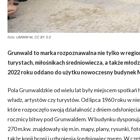
foto: UMWW-M, CC BY 3.0
Grunwald to marka rozpoznawalna nie tylko w regioni
turystach, miłośnikach średniowiecza, a także młodz
2022 roku oddano do użytku nowoczesny budynek 
Pola Grunwaldzkie od wielu lat były miejscem spotkań 
władz, artystów czy turystów. Od lipca 1960 roku w 
które rozpoczęło swoją działalność z dniem odsłonię
rocznicy bitwy pod Grunwaldem. W budynku dysponuj
270 m.kw. znajdowały się m.in. mapy, plany, rysunki, fo
także kopii broni i uzbrojenia średniowiecznego. W cz