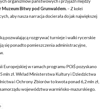
aszych organizmów państwowych i przyjaźń między
or Muzeum Bitwy pod Grunwaldem.
– Z kolei
ch, aby nasza narracja docierała do jak największej
ką pozwalającą rozgrywać turnieje i walki rycerskie
ują się ponadto pomieszczenia administracyjne,
w.
 Unii Europejskiej w ramach programu POiŚ pozyskano
 mln zł. Wkład Ministerstwa Kultury i Dziedzictwa
ctwa i Ochrony Zbiorów to kwota ponad 6,2 mln zł,
tu samorządu województwa warmińsko-mazurskiego.
o