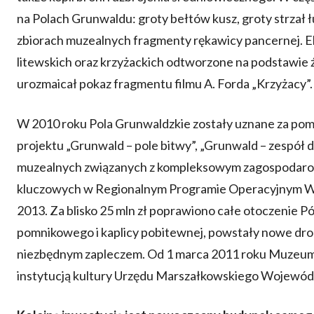
na Polach Grunwaldu: groty bełtów kusz, groty strzał ł
zbiorach muzealnych fragmenty rękawicy pancernej. E
litewskich oraz krzyżackich odtworzone na podstawie
urozmaicał pokaz fragmentu filmu A. Forda „Krzyżacy”.
W 2010 roku Pola Grunwaldzkie zostały uznane za pomn
projektu „Grunwald – pole bitwy”, „Grunwald – zespół
muzealnych związanych z kompleksowym zagospodarowa
kluczowych w Regionalnym Programie Operacyjnym W
2013. Za blisko 25 mln zł poprawiono całe otoczenie
pomnikowego i kaplicy pobitewnej, powstały nowe drogi
niezbędnym zapleczem. Od 1 marca 2011 roku Muzeum
instytucją kultury Urzędu Marszałkowskiego Wojewó