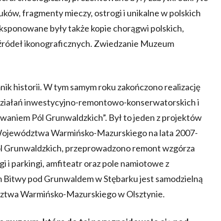
uków, fragmenty mieczy, ostrogi i unikalne w polskich
ksponowane były także kopie chorągwi polskich,
 źródeł ikonograficznych. Zwiedzanie Muzeum
ik historii. W tym samym roku zakończono realizację
 działań inwestycyjno-remontowo-konserwatorskich i
niem Pól Grunwaldzkich”. Był to jeden z projektów
ojewództwa Warmińsko-Mazurskiego na lata 2007-
 Pól Grunwaldzkich, przeprowadzono remont wzgórza
 i parkingi, amfiteatr oraz pole namiotowe z
 Bitwy pod Grunwaldem w Stębarku jest samodzielną
dztwa Warmińsko-Mazurskiego w Olsztynie.