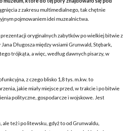
 muzeum, które do tej pory znajdowało się pod
gnięcia z zakresu multimedialnego, tak chętnie
cyjnym pojmowaniem idei muzealnictwa.
ezentacji oryginalnych zabytków po wielkiej bitwie z
w Jana Długosza między wsiami Grunwald, Stębark,
ego trójkąta, a więc, według dawnych pisarzy, w
lofunkcyjna, z czego blisko 1,8 tys. m.kw. to
ia, jakie miały miejsce przed, w trakcie i po bitwie
ia polityczne, gospodarcze i wojskowe. Jest
 ale też i po litewsku, gdyż to od Grunwaldu,