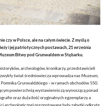
e czy w Polsce, ale na całym świecie. Z myślą o
ieży i jej patriotycznych postawach, 21 września
Muzeum Bitwy pod Grunwaldem w Stębarku.
historyków, archeologów, kronikarzy, przedstawicieli
niezwykły świat średniowiecza wprowadza nas Muzeum,
cia Pomnika Grunwaldzkiego – w ramach obchodów 550.
ącym powierzchnią wystawienniczą wynoszącą ponad
tografie oraz duża ilość oryginalnych egzemplarzy a
ęści archeologicznej prezentowane były zabytki odkryte