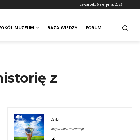
czwartek, 6 sierpnia, 2026
OKÓŁ MUZEUM
BAZA WIEDZY
FORUM
storię z
Ada
http://www.muzeon.pl