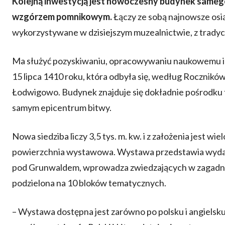
Kolejną inwestycją jest nowoczesny budynek samego
wzgórzem pomnikowym.
Łączy ze sobą najnowsze osią
wykorzystywane w dzisiejszym muzealnictwie, z trady
Ma służyć pozyskiwaniu, opracowywaniu naukowemu i pr
15 lipca 1410 roku, która odbyła się, według Rocznikó
Łodwigowo. Budynek znajduje się dokładnie pośrodku t
samym epicentrum bitwy.
Nowa siedziba liczy 3,5 tys. m. kw. i z założenia jest wie
powierzchnia wystawowa. Wystawa przedstawia wydarzen
pod Grunwaldem, wprowadza zwiedzających w zagadnien
podzielona na 10 bloków tematycznych.
– Wystawa dostępna jest zarówno po polsku i angielsku,