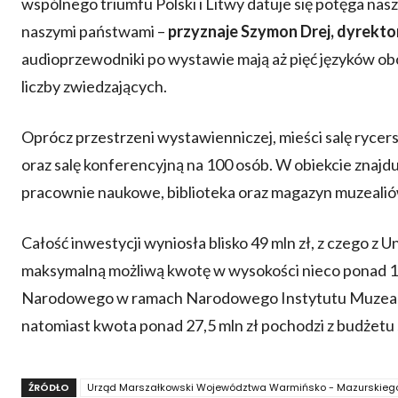
wspólnego triumfu Polski i Litwy datuje się potęga n
naszymi państwami –
przyznaje Szymon Drej, dyrekt
audioprzewodniki po wystawie mają aż pięć języków obcy
liczby zwiedzających.
Oprócz przestrzeni wystawienniczej, mieści salę rycers
oraz salę konferencyjną na 100 osób. W obiekcie znajd
pracownie naukowe, biblioteka oraz magazyn muzealió
Całość inwestycji wyniosła blisko 49 mln zł, z czego z
maksymalną możliwą kwotę w wysokości nieco ponad 15
Narodowego w ramach Narodowego Instytutu Muzealni
natomiast kwota ponad 27,5 mln zł pochodzi z budże
ŹRÓDŁO
Urząd Marszałkowski Województwa Warmińsko - Mazurskieg