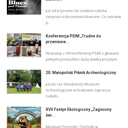
Już od trzynastu lat ostatnia sobota
sierpnia rozbrzmiewa bluesem. Co ciekawe
p...
Konferencja PSIM „Trudne do
przeniesie...
Wracamy z VIII Konferencji PSIM z głowami
pełnymi pomysłów i dużą dawką pozytyw...
20. Małopolski Piknik Archeologiczny
Już po raz dwudziesty Muzeum
Archeologiczne w Krakowie zaprasza
na&nb...
XVII Festyn Ekologiczny „Zaginiony
świ...
Muzeum Przyrody i Techniki w