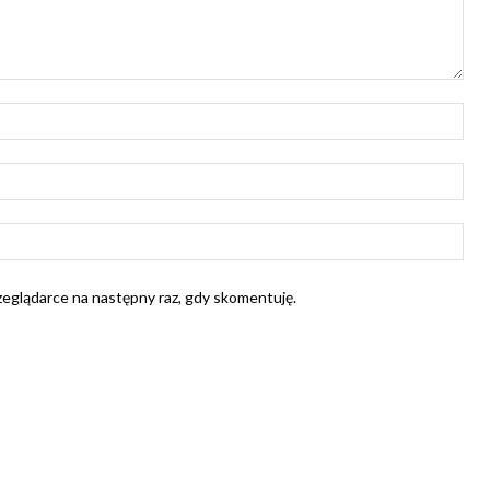
Naz
E-
mail
Str
Int
rzeglądarce na następny raz, gdy skomentuję.