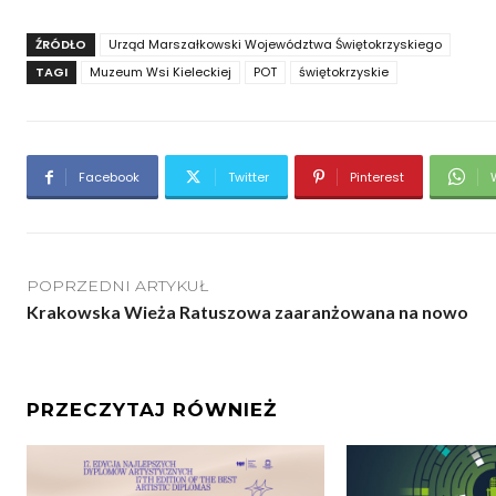
ŹRÓDŁO
Urząd Marszałkowski Województwa Świętokrzyskiego
TAGI
Muzeum Wsi Kieleckiej
POT
świętokrzyskie
Facebook
Twitter
Pinterest
POPRZEDNI ARTYKUŁ
Krakowska Wieża Ratuszowa zaaranżowana na nowo
PRZECZYTAJ RÓWNIEŻ