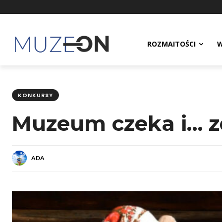
ROZMAITOŚCI
W
KONKURSY
Muzeum czeka i… 
ADA