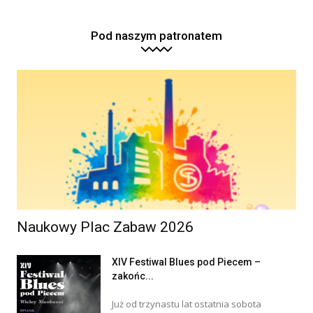
Pod naszym patronatem
Naukowy Plac Zabaw 2026
XIV Festiwal Blues pod Piecem –
zakońc...
Już od trzynastu lat ostatnia sobota